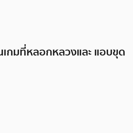
็นเกมที่หลอกหลวงและ แอบขุด