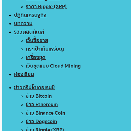
ราคา Ripple (XRP)
ปฏิทินเศรษฐกิจ
บทความ
รีวิวผลิตภัณฑ์
เว็บซื้อขาย
กระเป๋าเก็บเหรียญ
เครื่องขุด
เว็บขุดแบบ Cloud Mining
ห้องเรียน
ข่าวคริปโตเคอเรนซี่
ข่าว Bitcoin
ข่าว Ethereum
ข่าว Binance Coin
ข่าว Dogecoin
ข่าว Ripple (XRP)