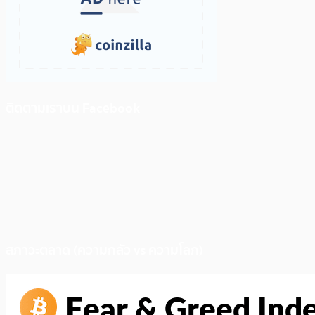
ติดตามเราบน Facebook
สภาวะตลาด (ความกลัว vs ความโลภ)