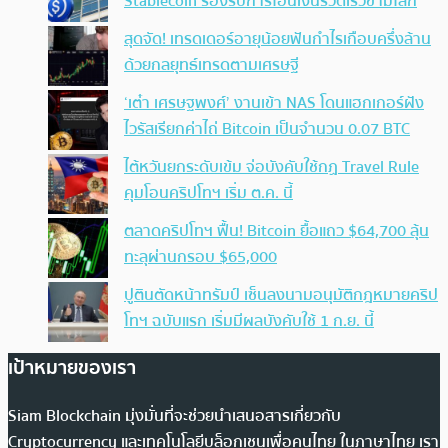
Stablecoin รองรับการโอนเงินรวดเร็วข้ามโลก
สุดจัด! เทรดเดอร์อายุน้อยฟันกำไรเกือบครึ่งล้าน
ด้วยกลยุทธ์เทรดตามเศรษฐี
‘เต๋า เศรษฐพงศ์’ งานเข้า NAS โดนแฮกเกอร์ฝัง
ไวรัสเรียกค่าไถ่ Bitcoin เป็นจำนวน 0.07 BTC
ไต้หวันยกระดับเข้ม จ่อบังคับใช้กฏ Travel Rule
คุมโอนคริปโทฯ เริ่ม ต.ค. นี้
ตลาดคริปโทฯ ฟื้น! Bitcoin ยื้อแถว $64,700 ลุ้น
ทะลุผ่านกรอบ $65,000
ปูตินตัดหน้าทรัมป์ เซ็นลงนามอนุมัติกฎหมายคริป
โทฯ ฉบับแรก เริ่มมีผลบังคับใช้ 1 ก.ย. นี้
เป้าหมายของเรา
Siam Blockchain มุ่งมั่นที่จะช่วยนำเสนอสารเกี่ยวกับ
Cryptocurrency และเทคโนโลยีบล็อกเชนเพื่อคนไทย ในภาษาไทย เรา