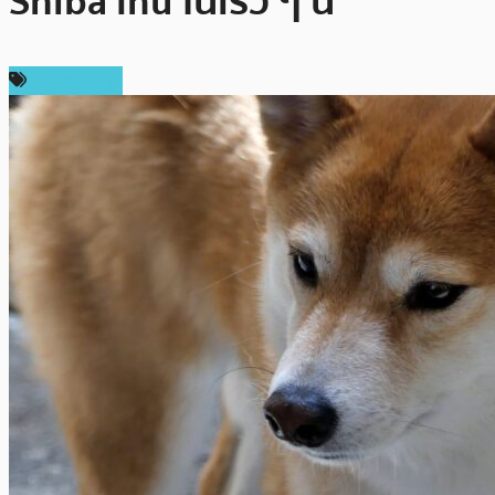
Shiba Inu ในเร็ว ๆ นี้
เหรียญอื่นๆ