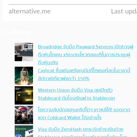
ประเด็นล่าสุด
Broadridge จับมือ Payward Services เปิดทางผู้
ถือหุ้นโทเคน xStocksโหวตลงมติในการประชุมผู้
ถือหุ้นจริง
Cashcat ขึ้นแท่นเหรียญมีมที่โตแรงที่สุดในเวลานี้
สัปดาห์เดียวพุ่งกว่า 150%
Western Union จับมือ Visa ลุยเปิดตัว
Stablecard ดันโอนเงินผ่าน Stablecoin
ไขความลับนักลงทุนคริปโทฯ เกาหลีใต้! รอดจาก
แฮก Coldcard Wallet ได้อย่างไร
Visa จับมือ ZeroHash ยกระดับชำระเงินด้วย