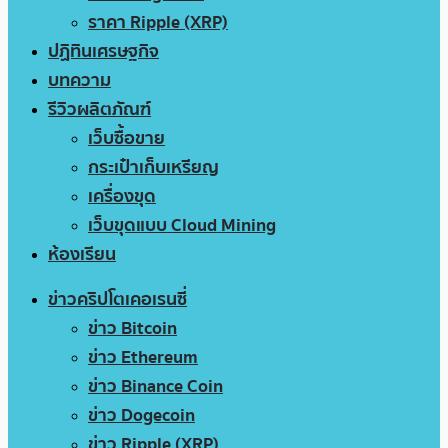
ราคา Ripple (XRP)
ปฏิทินเศรษฐกิจ
บทความ
รีวิวผลิตภัณฑ์
เว็บซื้อขาย
กระเป๋าเก็บเหรียญ
เครื่องขุด
เว็บขุดแบบ Cloud Mining
ห้องเรียน
ข่าวคริปโตเคอเรนซี่
ข่าว Bitcoin
ข่าว Ethereum
ข่าว Binance Coin
ข่าว Dogecoin
ข่าว Ripple (XRP)