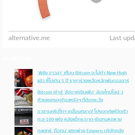
ประเด็นล่าสุด
‘พิชัย จาวลา’ เตือน Bitcoin จะไม่ทำ New High
แล้ว ชี้ไม่เกิน 5 ปี ราคาร่วงเหลือหลักพันดอลลาร์
Bitcoin เข้าสู่ ‘สัปดาห์เงินเฟ้อ’ ส่องไทม์ไลน์ 3
ตัวเลขเศรษฐกิจสหรัฐฯ ที่ต้องระวัง
อวสานคริปโทฯ เกลื่อนตลาด! โปรเจกต์แห่ปิดตัว
ทะลุ 100 แห่ง หลังแฮ็กระบาด-เงินทุนหดหาย
กลยุทธ์ ‘ถือทน’ แตกพ่าย Empery บริษัทคลัง