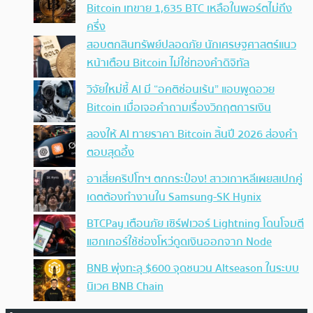
Bitcoin เทขาย 1,635 BTC เหลือในพอร์ตไม่ถึง
ครึ่ง
สอบตกสินทรัพย์ปลอดภัย นักเศรษฐศาสตร์แนว
หน้าเตือน Bitcoin ไม่ใช่ทองคำดิจิทัล
วิจัยใหม่ชี้ AI มี “อคติซ่อนเร้น” แอบพูดอวย
Bitcoin เมื่อเจอคำถามเรื่องวิกฤตการเงิน
ลองให้ AI ทายราคา Bitcoin สิ้นปี 2026 ส่องคำ
ตอบสุดอึ้ง
อาเสี่ยคริปโทฯ ตกกระป๋อง! สาวเกาหลีเผยสเปกคู่
เดตต้องทำงานใน Samsung-SK Hynix
BTCPay เตือนภัย เซิร์ฟเวอร์ Lightning โดนโจมตี
แฮกเกอร์ใช้ช่องโหว่ดูดเงินออกจาก Node
BNB พุ่งทะลุ $600 จุดชนวน Altseason ในระบบ
นิเวศ BNB Chain