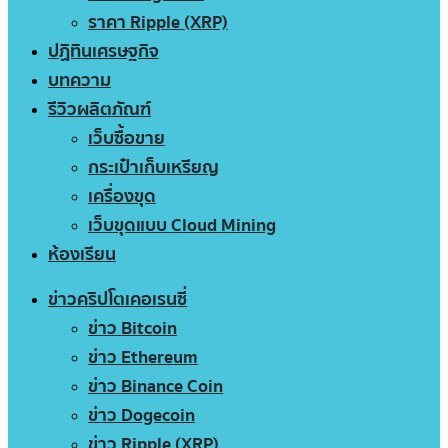
ราคา Ripple (XRP)
ปฏิทินเศรษฐกิจ
บทความ
รีวิวผลิตภัณฑ์
เว็บซื้อขาย
กระเป๋าเก็บเหรียญ
เครื่องขุด
เว็บขุดแบบ Cloud Mining
ห้องเรียน
ข่าวคริปโตเคอเรนซี่
ข่าว Bitcoin
ข่าว Ethereum
ข่าว Binance Coin
ข่าว Dogecoin
ข่าว Ripple (XRP)