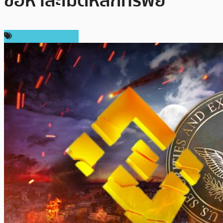
ข้อหาละเมิดหลักทรัพย์
กฎหมายและรัฐบาล