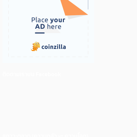
ติดตามเราบน Facebook
สภาวะตลาด (ความกลัว vs ความโลภ)