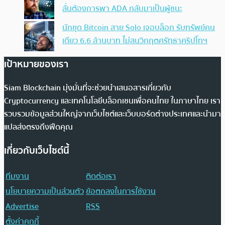
ลั่นต้องการพา ADA กลับมาเป็นผู้ชนะ
นักขุด Bitcoin สาย Solo เจอบล็อก รับทรัพย์คน
เดียว 6.6 ล้านบาท ไม่สนวิกฤตศรัทธาคริปโทฯ
เป้าหมายของเรา
Siam Blockchain มุ่งมั่นที่จะช่วยนำเสนอสารเกี่ยวกับ
Cryptocurrency และเทคโนโลยีบล็อกเชนเพื่อคนไทย ในภาษาไทย เรา
รวบรวมข้อมูลส่วนใหญ่จากเว็บไซต์และเว็บบอร์ดต่างประเทศและนำมา
แปลส่งตรงถึงฟีดคุณ
เกี่ยวกับเว็บไซต์นี้
ทีมงาน
ติดต่อเรา
นโยบายความเป็นส่วนตัว
ข้อตกลงในการใช้งาน
Advertise
RSS
ตั้งค่าคุกกี้