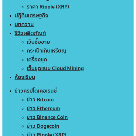
ราคา Ripple (XRP)
ปฏิทินเศรษฐกิจ
บทความ
รีวิวผลิตภัณฑ์
เว็บซื้อขาย
กระเป๋าเก็บเหรียญ
เครื่องขุด
เว็บขุดแบบ Cloud Mining
ห้องเรียน
ข่าวคริปโตเคอเรนซี่
ข่าว Bitcoin
ข่าว Ethereum
ข่าว Binance Coin
ข่าว Dogecoin
ข่าว Ripple (XRP)