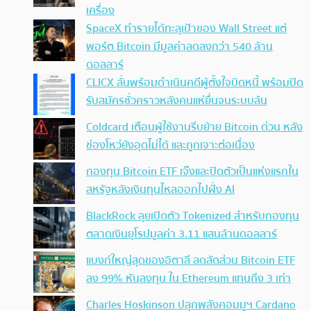
เครื่อง
SpaceX ทำรายได้ทะลุเป้าของ Wall Street แต่
พอร์ต Bitcoin มีมูลค่าลดลงกว่า 540 ล้าน
ดอลลาร์
CLICX ลั่นพร้อมดำเนินคดีผู้ตั้งใจบิดหนี้ พร้อมปิด
รับสมัครชั่วคราวหลังคนแห่ยื่นจนระบบล้น
Coldcard เตือนผู้ใช้งานรีบย้าย Bitcoin ด่วน หลัง
ช่องโหว่ยังอุดไม่ได้ และถูกเจาะต่อเนื่อง
กองทุน Bitcoin ETF เจ๊งและปิดตัวเป็นแห่งแรกใน
สหรัฐหลังเงินทุนไหลออกไปฝั่ง AI
BlackRock ลุยเปิดตัว Tokenized สำหรับกองทุน
ตลาดเงินยุโรปมูลค่า 3.11 แสนล้านดอลลาร์
แบงก์ใหญ่สุดของอิตาลี ลดสัดส่วน Bitcoin ETF
ลง 99% หันลงทุน ใน Ethereum แทนถึง 3 เท่า
Charles Hoskinson ปลุกพลังคอมมูฯ Cardano