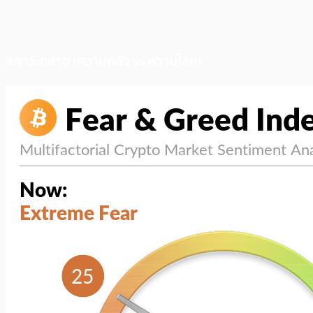
สภาวะตลาด (ความกลัว vs ความโลภ)