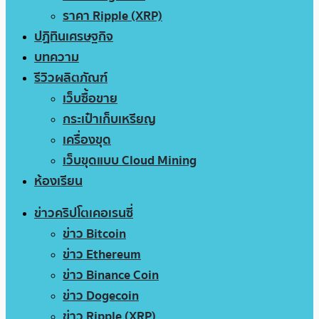
ราคา Ripple (XRP)
ปฏิทินเศรษฐกิจ
บทความ
รีวิวผลิตภัณฑ์
เว็บซื้อขาย
กระเป๋าเก็บเหรียญ
เครื่องขุด
เว็บขุดแบบ Cloud Mining
ห้องเรียน
ข่าวคริปโตเคอเรนซี่
ข่าว Bitcoin
ข่าว Ethereum
ข่าว Binance Coin
ข่าว Dogecoin
ข่าว Ripple (XRP)