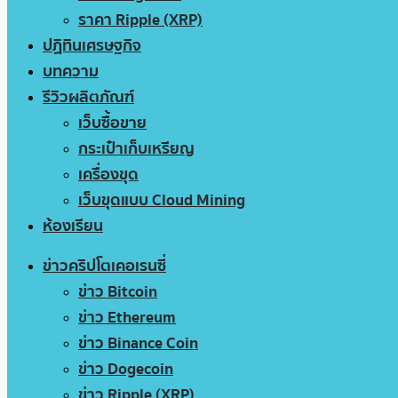
ราคา Ripple (XRP)
ปฏิทินเศรษฐกิจ
บทความ
รีวิวผลิตภัณฑ์
เว็บซื้อขาย
กระเป๋าเก็บเหรียญ
เครื่องขุด
เว็บขุดแบบ Cloud Mining
ห้องเรียน
ข่าวคริปโตเคอเรนซี่
ข่าว Bitcoin
ข่าว Ethereum
ข่าว Binance Coin
ข่าว Dogecoin
ข่าว Ripple (XRP)