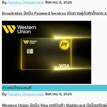
By
Pairploy Denpairojsak
สิงหาคม 6, 2026
Broadridge จับมือ Payward Services เปิดทางผู้ถือหุ้นโทเคน x
ข่าวคริปโตเคอเรนซี่
By
Pairploy Denpairojsak
สิงหาคม 6, 2026
Western Union จับมือ Visa ลุยเปิดตัว Stablecard ดันโอนเงินผ