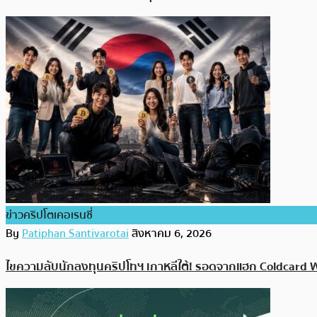
ข่าวคริปโตเคอเรนซี่
By
Patiphan Santivarotai
สิงหาคม 6, 2026
ไขความลับนักลงทุนคริปโทฯ เกาหลีใต้! รอดจากแฮก Coldcard Wa