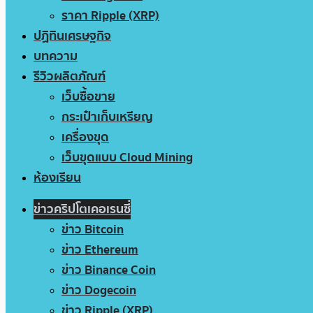
ราคา Ripple (XRP)
ปฏิทินเศรษฐกิจ
บทความ
รีวิวผลิตภัณฑ์
เว็บซื้อขาย
กระเป๋าเก็บเหรียญ
เครื่องขุด
เว็บขุดแบบ Cloud Mining
ห้องเรียน
ข่าวคริปโตเคอเรนซี่
ข่าว Bitcoin
ข่าว Ethereum
ข่าว Binance Coin
ข่าว Dogecoin
ข่าว Ripple (XRP)