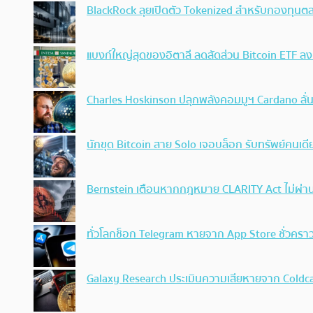
BlackRock ลุยเปิดตัว Tokenized สำหรับกองทุนตล
แบงก์ใหญ่สุดของอิตาลี ลดสัดส่วน Bitcoin ETF ล
Charles Hoskinson ปลุกพลังคอมมูฯ Cardano ลั่
นักขุด Bitcoin สาย Solo เจอบล็อก รับทรัพย์คนเด
Bernstein เตือนหากกฎหมาย CLARITY Act ไม่ผ่าน
ทั่วโลกช็อก Telegram หายจาก App Store ชั่วคราว
Galaxy Research ประเมินความเสียหายจาก Coldcar