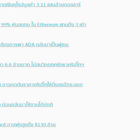
าดเงินยุโรปมูลค่า 3.11 แสนล้านดอลลาร์
ง 99% หันลงทุน ใน Ethereum แทนถึง 3 เท่า
นต้องการพา ADA กลับมาเป็นผู้ชนะ
ียว 6.6 ล้านบาท ไม่สนวิกฤตศรัทธาคริปโทฯ
 อาจกดดันราคาคริปโตให้ดิ่งลงอีกระลอก
 ก่อนกลับมาใช้งานได้ปกติ
d อาจพุ่งสูงถึง $130 ล้าน