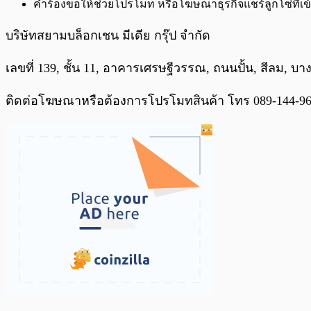
คำร้องขอให้ช่วยโปรโมท หรือโฆษณาธุรกิจแชร์ลูกโซ่ที่เ
บริษัทสยามบล็อกเชน มีเดีย กรุ๊ป จำกัด
เลขที่ 139, ชั้น 11, อาคารเศรษฐีวรรณ, ถนนปั้น, สีลม, บา
ติดต่อโฆษณาหรือต้องการโปรโมทสินค้า โทร 089-144-9642