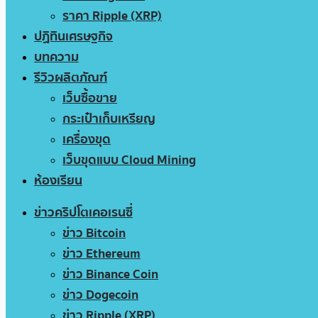
ราคา Ripple (XRP)
ปฏิทินเศรษฐกิจ
บทความ
รีวิวผลิตภัณฑ์
เว็บซื้อขาย
กระเป๋าเก็บเหรียญ
เครื่องขุด
เว็บขุดแบบ Cloud Mining
ห้องเรียน
ข่าวคริปโตเคอเรนซี่
ข่าว Bitcoin
ข่าว Ethereum
ข่าว Binance Coin
ข่าว Dogecoin
ข่าว Ripple (XRP)