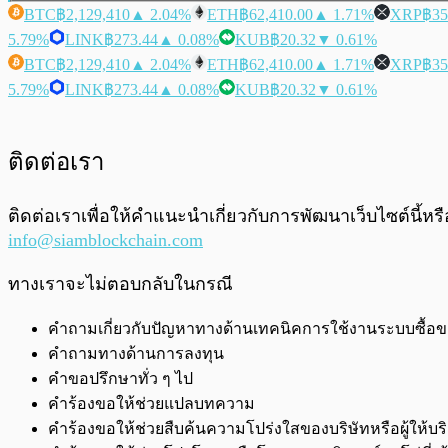
BTC
฿2,129,410
▲ 2.04%
ETH
฿62,410.00
▲ 1.71%
XRP
฿35
5.79%
LINK
฿273.44
▲ 0.08%
KUB
฿20.32
▼ 0.61%
BTC
฿2,129,410
▲ 2.04%
ETH
฿62,410.00
▲ 1.71%
XRP
฿35
5.79%
LINK
฿273.44
▲ 0.08%
KUB
฿20.32
▼ 0.61%
ติดต่อเรา
ติดต่อเราเพื่อให้คำแนะนำเกี่ยวกับการพัฒนาเว็บไซต์นี้
info@siamblockchain.com
ทางเราจะไม่ตอบกลับในกรณี
คำถามเกี่ยวกับปัญหาทางด้านเทคนิคการใช้งานระบบซื้อ
คำถามทางด้านการลงทุน
คำขอปรึกษาทั่ว ๆ ไป
คำร้องขอให้ช่วยแปลบทความ
คำร้องขอให้ช่วยสืบค้นความโปร่งใสของบริษัทหรือผู้ให้บริ