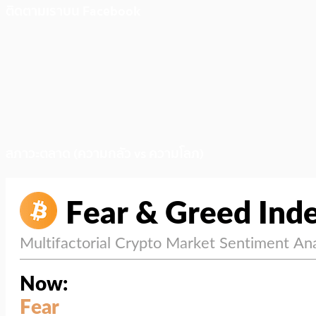
ติดตามเราบน Facebook
สภาวะตลาด (ความกลัว vs ความโลภ)