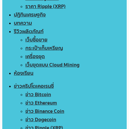
ราคา Ripple (XRP)
ปฏิทินเศรษฐกิจ
บทความ
รีวิวผลิตภัณฑ์
เว็บซื้อขาย
กระเป๋าเก็บเหรียญ
เครื่องขุด
เว็บขุดแบบ Cloud Mining
ห้องเรียน
ข่าวคริปโตเคอเรนซี่
ข่าว Bitcoin
ข่าว Ethereum
ข่าว Binance Coin
ข่าว Dogecoin
ข่าว Ripple (XRP)