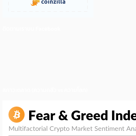
ติดตามเราบน Facebook
สภาวะตลาด (ความกลัว vs ความโลภ)