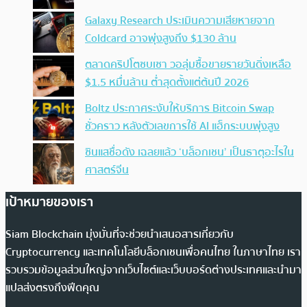
Galaxy Research ประเมินความเสียหายจาก
Coldcard อาจพุ่งสูงถึง $130 ล้าน
ตลาดคริปโตซบเซา วอลุ่มซื้อขายรายวันดิ่งเหลือ
$1.5 หมื่นล้าน ต่ำสุดตั้งแต่ต้นปี 2026
Boltz ประกาศระงับให้บริการ Bitcoin Swap
ชั่วคราว หลังตัวเลขการใช้ AI แฮ็กระบบพุ่งสูง
ซินแสชื่อดัง เฉลยแล้ว ‘บล็อกเชน’ เป็นธาตุอะไรใน
ศาสตร์จีน
เป้าหมายของเรา
Siam Blockchain มุ่งมั่นที่จะช่วยนำเสนอสารเกี่ยวกับ
Cryptocurrency และเทคโนโลยีบล็อกเชนเพื่อคนไทย ในภาษาไทย เรา
รวบรวมข้อมูลส่วนใหญ่จากเว็บไซต์และเว็บบอร์ดต่างประเทศและนำมา
แปลส่งตรงถึงฟีดคุณ