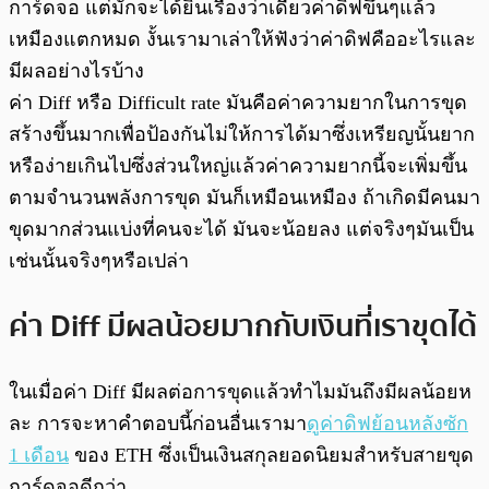
การ์ดจอ แต่มักจะได้ยินเรื่องว่าเดียวค่าดิฟขึ้นๆแล้ว
เหมืองแตกหมด งั้นเรามาเล่าให้ฟังว่าค่าดิฟคืออะไรและ
มีผลอย่างไรบ้าง
ค่า Diff หรือ Difficult rate มันคือค่าความยากในการขุด
สร้างขึ้นมากเพื่อป้องกันไม่ให้การได้มาซึ่งเหรียญนั้นยาก
หรือง่ายเกินไปซึ่งส่วนใหญ่แล้วค่าความยากนี้จะเพิ่มขึ้น
ตามจำนวนพลังการขุด มันก็เหมือนเหมือง ถ้าเกิดมีคนมา
ขุดมากส่วนแบ่งที่คนจะได้ มันจะน้อยลง แต่จริงๆมันเป็น
เช่นนั้นจริงๆหรือเปล่า
ค่า Diff มีผลน้อยมากกับเงินที่เราขุดได้
ในเมื่อค่า Diff มีผลต่อการขุดแล้วทำไมมันถึงมีผลน้อยห
ละ การจะหาคำตอบนี้ก่อนอื่นเรามา
ดูค่าดิฟย้อนหลังซัก
1 เดือน
ของ ETH ซึ่งเป็นเงินสกุลยอดนิยมสำหรับสายขุด
การ์ดจอดีกว่า