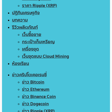
ราคา Ripple (XRP)
ปฏิทินเศรษฐกิจ
บทความ
รีวิวผลิตภัณฑ์
เว็บซื้อขาย
กระเป๋าเก็บเหรียญ
เครื่องขุด
เว็บขุดแบบ Cloud Mining
ห้องเรียน
ข่าวคริปโตเคอเรนซี่
ข่าว Bitcoin
ข่าว Ethereum
ข่าว Binance Coin
ข่าว Dogecoin
ข่าว Ripple (XRP)