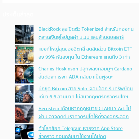
ประเด็นล่าสุด
BlackRock ลุยเปิดตัว Tokenized สำหรับกองทุน
ตลาดเงินยุโรปมูลค่า 3.11 แสนล้านดอลลาร์
แบงก์ใหญ่สุดของอิตาลี ลดสัดส่วน Bitcoin ETF
ลง 99% หันลงทุน ใน Ethereum แทนถึง 3 เท่า
Charles Hoskinson ปลุกพลังคอมมูฯ Cardano
ลั่นต้องการพา ADA กลับมาเป็นผู้ชนะ
นักขุด Bitcoin สาย Solo เจอบล็อก รับทรัพย์คน
เดียว 6.6 ล้านบาท ไม่สนวิกฤตศรัทธาคริปโทฯ
Bernstein เตือนหากกฎหมาย CLARITY Act ไม่
ผ่าน อาจกดดันราคาคริปโตให้ดิ่งลงอีกระลอก
ทั่วโลกช็อก Telegram หายจาก App Store
ชั่วคราว ก่อนกลับมาใช้งานได้ปกติ