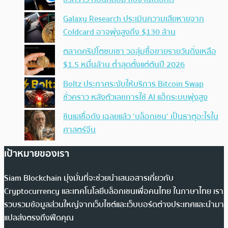
Galaxy Research ประเมินความเสียหายจาก
Coldcard อาจพุ่งสูงถึง $130 ล้าน
ตลาดคริปโตซบเซา วอลุ่มซื้อขายรายวันดิ่งเหลือ
$1.5 หมื่นล้าน ต่ำสุดตั้งแต่ต้นปี 2026
Boltz ประกาศระงับให้บริการ Bitcoin Swap
ชั่วคราว หลังตัวเลขการใช้ AI แฮ็กระบบพุ่งสูง
ซินแสชื่อดัง เฉลยแล้ว ‘บล็อกเชน’ เป็นธาตุอะไรใน
ศาสตร์จีน
เป้าหมายของเรา
Siam Blockchain มุ่งมั่นที่จะช่วยนำเสนอสารเกี่ยวกับ
Cryptocurrency และเทคโนโลยีบล็อกเชนเพื่อคนไทย ในภาษาไทย เรา
รวบรวมข้อมูลส่วนใหญ่จากเว็บไซต์และเว็บบอร์ดต่างประเทศและนำมา
แปลส่งตรงถึงฟีดคุณ