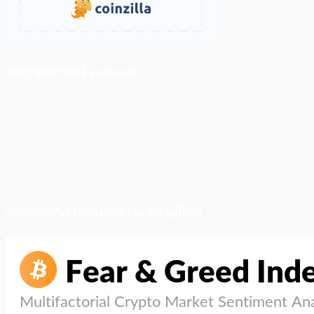
ติดตามเราบน Facebook
สภาวะตลาด (ความกลัว vs ความโลภ)