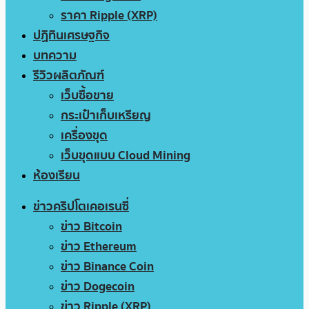
ราคา Ripple (XRP)
ปฏิทินเศรษฐกิจ
บทความ
รีวิวผลิตภัณฑ์
เว็บซื้อขาย
กระเป๋าเก็บเหรียญ
เครื่องขุด
เว็บขุดแบบ Cloud Mining
ห้องเรียน
ข่าวคริปโตเคอเรนซี่
ข่าว Bitcoin
ข่าว Ethereum
ข่าว Binance Coin
ข่าว Dogecoin
ข่าว Ripple (XRP)