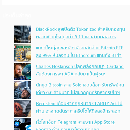
ประเด็นล่าสุด
BlackRock ลุยเปิดตัว Tokenized สำหรับกองทุน
ตลาดเงินยุโรปมูลค่า 3.11 แสนล้านดอลลาร์
แบงก์ใหญ่สุดของอิตาลี ลดสัดส่วน Bitcoin ETF
ลง 99% หันลงทุน ใน Ethereum แทนถึง 3 เท่า
Charles Hoskinson ปลุกพลังคอมมูฯ Cardano
ลั่นต้องการพา ADA กลับมาเป็นผู้ชนะ
นักขุด Bitcoin สาย Solo เจอบล็อก รับทรัพย์คน
เดียว 6.6 ล้านบาท ไม่สนวิกฤตศรัทธาคริปโทฯ
Bernstein เตือนหากกฎหมาย CLARITY Act ไม่
ผ่าน อาจกดดันราคาคริปโตให้ดิ่งลงอีกระลอก
ทั่วโลกช็อก Telegram หายจาก App Store
ชั่วคราว ก่อนกลับมาใช้งานได้ปกติ