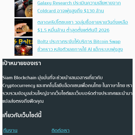
Galaxy Research ประเมินความเสียหายจาก
Coldcard อาจพุ่งสูงถึง $130 ล้าน
ตลาดคริปโตซบเซา วอลุ่มซื้อขายรายวันดิ่งเหลือ
$1.5 หมื่นล้าน ต่ำสุดตั้งแต่ต้นปี 2026
Boltz ประกาศระงับให้บริการ Bitcoin Swap
ชั่วคราว หลังตัวเลขการใช้ AI แฮ็กระบบพุ่งสูง
เป้าหมายของเรา
Siam Blockchain มุ่งมั่นที่จะช่วยนำเสนอสารเกี่ยวกับ
Cryptocurrency และเทคโนโลยีบล็อกเชนเพื่อคนไทย ในภาษาไทย เรา
รวบรวมข้อมูลส่วนใหญ่จากเว็บไซต์และเว็บบอร์ดต่างประเทศและนำมา
แปลส่งตรงถึงฟีดคุณ
เกี่ยวกับเว็บไซต์นี้
ทีมงาน
ติดต่อเรา