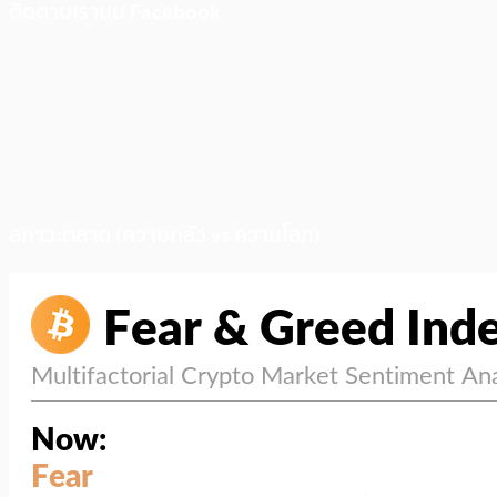
ติดตามเราบน Facebook
สภาวะตลาด (ความกลัว vs ความโลภ)