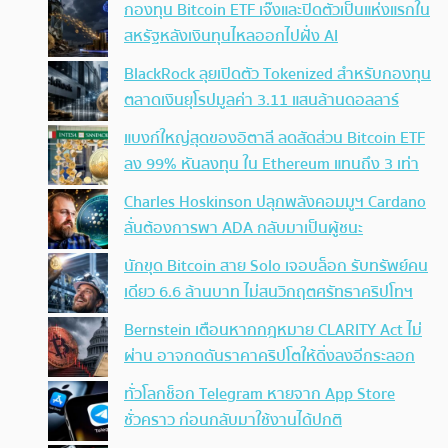
กองทุน Bitcoin ETF เจ๊งและปิดตัวเป็นแห่งแรกใน
สหรัฐหลังเงินทุนไหลออกไปฝั่ง AI
BlackRock ลุยเปิดตัว Tokenized สำหรับกองทุน
ตลาดเงินยุโรปมูลค่า 3.11 แสนล้านดอลลาร์
แบงก์ใหญ่สุดของอิตาลี ลดสัดส่วน Bitcoin ETF
ลง 99% หันลงทุน ใน Ethereum แทนถึง 3 เท่า
Charles Hoskinson ปลุกพลังคอมมูฯ Cardano
ลั่นต้องการพา ADA กลับมาเป็นผู้ชนะ
นักขุด Bitcoin สาย Solo เจอบล็อก รับทรัพย์คน
เดียว 6.6 ล้านบาท ไม่สนวิกฤตศรัทธาคริปโทฯ
Bernstein เตือนหากกฎหมาย CLARITY Act ไม่
ผ่าน อาจกดดันราคาคริปโตให้ดิ่งลงอีกระลอก
ทั่วโลกช็อก Telegram หายจาก App Store
ชั่วคราว ก่อนกลับมาใช้งานได้ปกติ