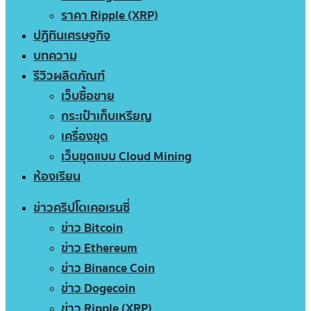
ราคา Ripple (XRP)
ปฏิทินเศรษฐกิจ
บทความ
รีวิวผลิตภัณฑ์
เว็บซื้อขาย
กระเป๋าเก็บเหรียญ
เครื่องขุด
เว็บขุดแบบ Cloud Mining
ห้องเรียน
ข่าวคริปโตเคอเรนซี่
ข่าว Bitcoin
ข่าว Ethereum
ข่าว Binance Coin
ข่าว Dogecoin
ข่าว Ripple (XRP)