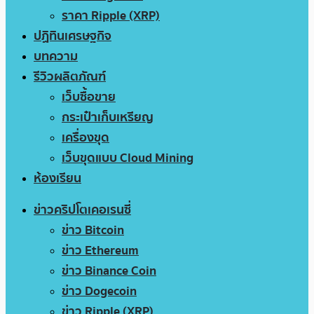
ราคา Ripple (XRP)
ปฏิทินเศรษฐกิจ
บทความ
รีวิวผลิตภัณฑ์
เว็บซื้อขาย
กระเป๋าเก็บเหรียญ
เครื่องขุด
เว็บขุดแบบ Cloud Mining
ห้องเรียน
ข่าวคริปโตเคอเรนซี่
ข่าว Bitcoin
ข่าว Ethereum
ข่าว Binance Coin
ข่าว Dogecoin
ข่าว Ripple (XRP)