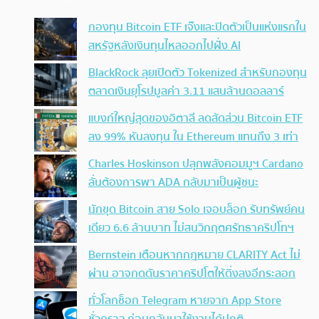
กองทุน Bitcoin ETF เจ๊งและปิดตัวเป็นแห่งแรกใน
สหรัฐหลังเงินทุนไหลออกไปฝั่ง AI
BlackRock ลุยเปิดตัว Tokenized สำหรับกองทุน
ตลาดเงินยุโรปมูลค่า 3.11 แสนล้านดอลลาร์
แบงก์ใหญ่สุดของอิตาลี ลดสัดส่วน Bitcoin ETF
ลง 99% หันลงทุน ใน Ethereum แทนถึง 3 เท่า
Charles Hoskinson ปลุกพลังคอมมูฯ Cardano
ลั่นต้องการพา ADA กลับมาเป็นผู้ชนะ
นักขุด Bitcoin สาย Solo เจอบล็อก รับทรัพย์คน
เดียว 6.6 ล้านบาท ไม่สนวิกฤตศรัทธาคริปโทฯ
Bernstein เตือนหากกฎหมาย CLARITY Act ไม่
ผ่าน อาจกดดันราคาคริปโตให้ดิ่งลงอีกระลอก
ทั่วโลกช็อก Telegram หายจาก App Store