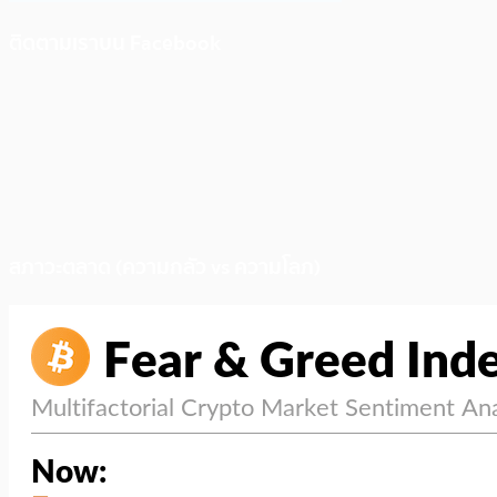
ติดตามเราบน Facebook
สภาวะตลาด (ความกลัว vs ความโลภ)