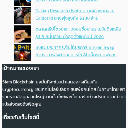
ชั่วคราว ก่อนกลับมาใช้งานได้ปกติ
Galaxy Research ประเมินความเสียหายจาก
Coldcard อาจพุ่งสูงถึง $130 ล้าน
ตลาดคริปโตซบเซา วอลุ่มซื้อขายรายวันดิ่งเหลือ
$1.5 หมื่นล้าน ต่ำสุดตั้งแต่ต้นปี 2026
Boltz ประกาศระงับให้บริการ Bitcoin Swap
ชั่วคราว หลังตัวเลขการใช้ AI แฮ็กระบบพุ่งสูง
เป้าหมายของเรา
Siam Blockchain มุ่งมั่นที่จะช่วยนำเสนอสารเกี่ยวกับ
Cryptocurrency และเทคโนโลยีบล็อกเชนเพื่อคนไทย ในภาษาไทย เรา
รวบรวมข้อมูลส่วนใหญ่จากเว็บไซต์และเว็บบอร์ดต่างประเทศและนำมา
แปลส่งตรงถึงฟีดคุณ
เกี่ยวกับเว็บไซต์นี้