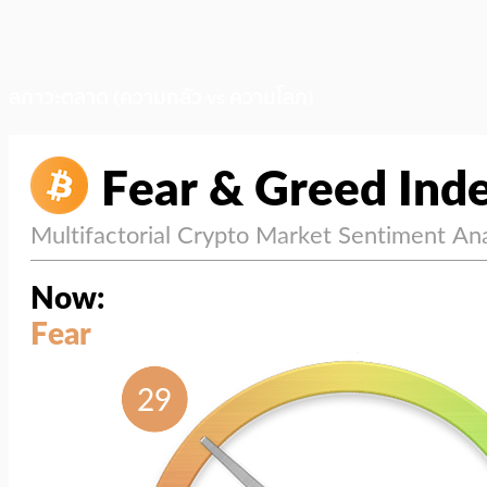
สภาวะตลาด (ความกลัว vs ความโลภ)