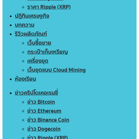
ราคา Ripple (XRP)
ปฏิทินเศรษฐกิจ
บทความ
รีวิวผลิตภัณฑ์
เว็บซื้อขาย
กระเป๋าเก็บเหรียญ
เครื่องขุด
เว็บขุดแบบ Cloud Mining
ห้องเรียน
ข่าวคริปโตเคอเรนซี่
ข่าว Bitcoin
ข่าว Ethereum
ข่าว Binance Coin
ข่าว Dogecoin
ข่าว Ripple (XRP)