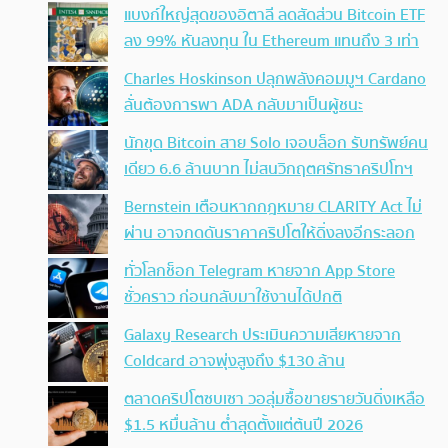
แบงก์ใหญ่สุดของอิตาลี ลดสัดส่วน Bitcoin ETF
ลง 99% หันลงทุน ใน Ethereum แทนถึง 3 เท่า
Charles Hoskinson ปลุกพลังคอมมูฯ Cardano
ลั่นต้องการพา ADA กลับมาเป็นผู้ชนะ
นักขุด Bitcoin สาย Solo เจอบล็อก รับทรัพย์คน
เดียว 6.6 ล้านบาท ไม่สนวิกฤตศรัทธาคริปโทฯ
Bernstein เตือนหากกฎหมาย CLARITY Act ไม่
ผ่าน อาจกดดันราคาคริปโตให้ดิ่งลงอีกระลอก
ทั่วโลกช็อก Telegram หายจาก App Store
ชั่วคราว ก่อนกลับมาใช้งานได้ปกติ
Galaxy Research ประเมินความเสียหายจาก
Coldcard อาจพุ่งสูงถึง $130 ล้าน
ตลาดคริปโตซบเซา วอลุ่มซื้อขายรายวันดิ่งเหลือ
$1.5 หมื่นล้าน ต่ำสุดตั้งแต่ต้นปี 2026