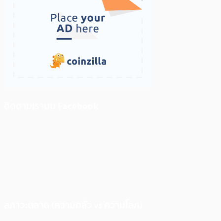
ติดตามเราบน Facebook
สภาวะตลาด (ความกลัว vs ความโลภ)