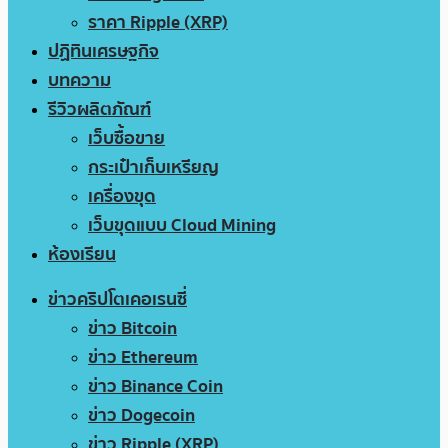
ราคา Ripple (XRP)
ปฏิทินเศรษฐกิจ
บทความ
รีวิวผลิตภัณฑ์
เว็บซื้อขาย
กระเป๋าเก็บเหรียญ
เครื่องขุด
เว็บขุดแบบ Cloud Mining
ห้องเรียน
ข่าวคริปโตเคอเรนซี่
ข่าว Bitcoin
ข่าว Ethereum
ข่าว Binance Coin
ข่าว Dogecoin
ข่าว Ripple (XRP)