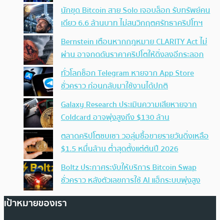
นักขุด Bitcoin สาย Solo เจอบล็อก รับทรัพย์คน
เดียว 6.6 ล้านบาท ไม่สนวิกฤตศรัทธาคริปโทฯ
Bernstein เตือนหากกฎหมาย CLARITY Act ไม่
ผ่าน อาจกดดันราคาคริปโตให้ดิ่งลงอีกระลอก
ทั่วโลกช็อก Telegram หายจาก App Store
ชั่วคราว ก่อนกลับมาใช้งานได้ปกติ
Galaxy Research ประเมินความเสียหายจาก
Coldcard อาจพุ่งสูงถึง $130 ล้าน
ตลาดคริปโตซบเซา วอลุ่มซื้อขายรายวันดิ่งเหลือ
$1.5 หมื่นล้าน ต่ำสุดตั้งแต่ต้นปี 2026
Boltz ประกาศระงับให้บริการ Bitcoin Swap
ชั่วคราว หลังตัวเลขการใช้ AI แฮ็กระบบพุ่งสูง
เป้าหมายของเรา