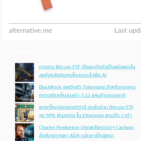
ประเด็นล่าสุด
กองทุน Bitcoin ETF เจ๊งและปิดตัวเป็นแห่งแรกใน
สหรัฐหลังเงินทุนไหลออกไปฝั่ง AI
BlackRock ลุยเปิดตัว Tokenized สำหรับกองทุน
ตลาดเงินยุโรปมูลค่า 3.11 แสนล้านดอลลาร์
แบงก์ใหญ่สุดของอิตาลี ลดสัดส่วน Bitcoin ETF
ลง 99% หันลงทุน ใน Ethereum แทนถึง 3 เท่า
Charles Hoskinson ปลุกพลังคอมมูฯ Cardano
ลั่นต้องการพา ADA กลับมาเป็นผู้ชนะ