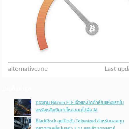
ประเด็นล่าสุด
กองทุน Bitcoin ETF เจ๊งและปิดตัวเป็นแห่งแรกใน
สหรัฐหลังเงินทุนไหลออกไปฝั่ง AI
BlackRock ลุยเปิดตัว Tokenized สำหรับกองทุน
ตลาดเงินยุโรปมูลค่า 3.11 แสนล้านดอลลาร์