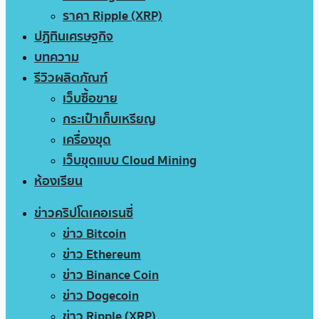
ราคา Ripple (XRP)
ปฏิทินเศรษฐกิจ
บทความ
รีวิวผลิตภัณฑ์
เว็บซื้อขาย
กระเป๋าเก็บเหรียญ
เครื่องขุด
เว็บขุดแบบ Cloud Mining
ห้องเรียน
ข่าวคริปโตเคอเรนซี่
ข่าว Bitcoin
ข่าว Ethereum
ข่าว Binance Coin
ข่าว Dogecoin
ข่าว Ripple (XRP)