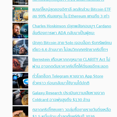
แบงก์ใหญ่สุดของอิตาลี ลดสัดส่วน Bitcoin ETF
ลง 99% หันลงทุน ใน Ethereum แทนถึง 3 เท่า
Charles Hoskinson ปลุกพลังคอมมูฯ Cardano
ลั่นต้องการพา ADA กลับมาเป็นผู้ชนะ
นักขุด Bitcoin สาย Solo เจอบล็อก รับทรัพย์คน
เดียว 6.6 ล้านบาท ไม่สนวิกฤตศรัทธาคริปโทฯ
Bernstein เตือนหากกฎหมาย CLARITY Act ไม่
ผ่าน อาจกดดันราคาคริปโตให้ดิ่งลงอีกระลอก
ทั่วโลกช็อก Telegram หายจาก App Store
ชั่วคราว ก่อนกลับมาใช้งานได้ปกติ
Galaxy Research ประเมินความเสียหายจาก
Coldcard อาจพุ่งสูงถึง $130 ล้าน
ตลาดคริปโตซบเซา วอลุ่มซื้อขายรายวันดิ่งเหลือ
$1.5 หมื่นล้าน ต่ำสุดตั้งแต่ต้นปี 2026