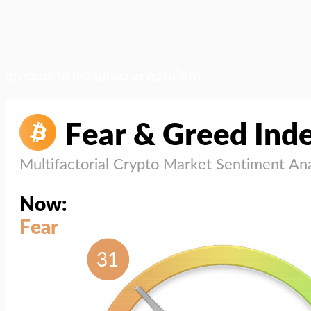
สภาวะตลาด (ความกลัว vs ความโลภ)