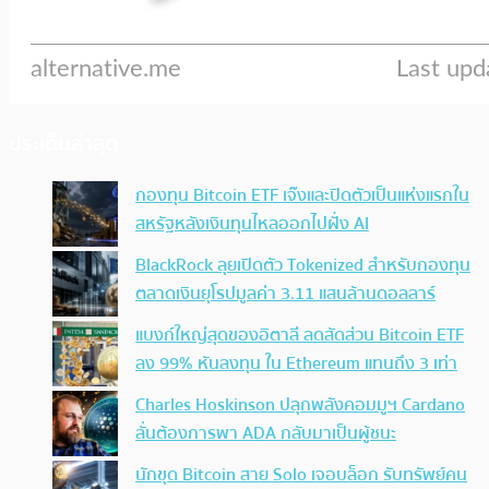
ประเด็นล่าสุด
กองทุน Bitcoin ETF เจ๊งและปิดตัวเป็นแห่งแรกใน
สหรัฐหลังเงินทุนไหลออกไปฝั่ง AI
BlackRock ลุยเปิดตัว Tokenized สำหรับกองทุน
ตลาดเงินยุโรปมูลค่า 3.11 แสนล้านดอลลาร์
แบงก์ใหญ่สุดของอิตาลี ลดสัดส่วน Bitcoin ETF
ลง 99% หันลงทุน ใน Ethereum แทนถึง 3 เท่า
Charles Hoskinson ปลุกพลังคอมมูฯ Cardano
ลั่นต้องการพา ADA กลับมาเป็นผู้ชนะ
นักขุด Bitcoin สาย Solo เจอบล็อก รับทรัพย์คน