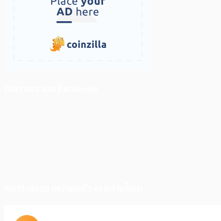
ติดตามเราบน Facebook
สภาวะตลาด (ความกลัว vs ความโลภ)