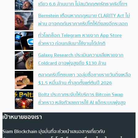
เดียว 6.6 ล้านบาท ไม่สนวิกฤตศรัทธาคริปโทฯ
Bernstein เตือนหากกฎหมาย CLARITY Act ไม่
ผ่าน อาจกดดันราคาคริปโตให้ดิ่งลงอีกระลอก
ทั่วโลกช็อก Telegram หายจาก App Store
ชั่วคราว ก่อนกลับมาใช้งานได้ปกติ
Galaxy Research ประเมินความเสียหายจาก
Coldcard อาจพุ่งสูงถึง $130 ล้าน
ตลาดคริปโตซบเซา วอลุ่มซื้อขายรายวันดิ่งเหลือ
$1.5 หมื่นล้าน ต่ำสุดตั้งแต่ต้นปี 2026
Boltz ประกาศระงับให้บริการ Bitcoin Swap
ชั่วคราว หลังตัวเลขการใช้ AI แฮ็กระบบพุ่งสูง
เป้าหมายของเรา
Siam Blockchain มุ่งมั่นที่จะช่วยนำเสนอสารเกี่ยวกับ