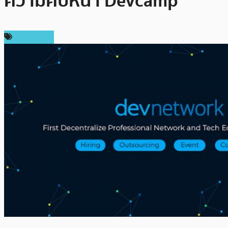
ความคืบหน้า Devcamp
สปอนเซอร์