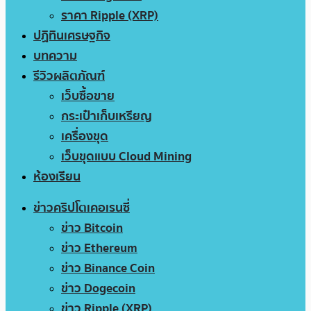
ราคา Ripple (XRP)
ปฏิทินเศรษฐกิจ
บทความ
รีวิวผลิตภัณฑ์
เว็บซื้อขาย
กระเป๋าเก็บเหรียญ
เครื่องขุด
เว็บขุดแบบ Cloud Mining
ห้องเรียน
ข่าวคริปโตเคอเรนซี่
ข่าว Bitcoin
ข่าว Ethereum
ข่าว Binance Coin
ข่าว Dogecoin
ข่าว Ripple (XRP)