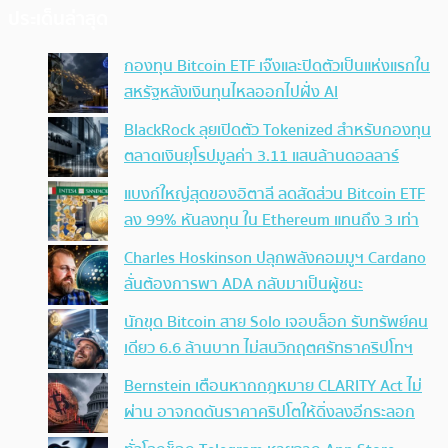
ประเด็นล่าสุด
กองทุน Bitcoin ETF เจ๊งและปิดตัวเป็นแห่งแรกใน
สหรัฐหลังเงินทุนไหลออกไปฝั่ง AI
BlackRock ลุยเปิดตัว Tokenized สำหรับกองทุน
ตลาดเงินยุโรปมูลค่า 3.11 แสนล้านดอลลาร์
แบงก์ใหญ่สุดของอิตาลี ลดสัดส่วน Bitcoin ETF
ลง 99% หันลงทุน ใน Ethereum แทนถึง 3 เท่า
Charles Hoskinson ปลุกพลังคอมมูฯ Cardano
ลั่นต้องการพา ADA กลับมาเป็นผู้ชนะ
นักขุด Bitcoin สาย Solo เจอบล็อก รับทรัพย์คน
เดียว 6.6 ล้านบาท ไม่สนวิกฤตศรัทธาคริปโทฯ
Bernstein เตือนหากกฎหมาย CLARITY Act ไม่
ผ่าน อาจกดดันราคาคริปโตให้ดิ่งลงอีกระลอก