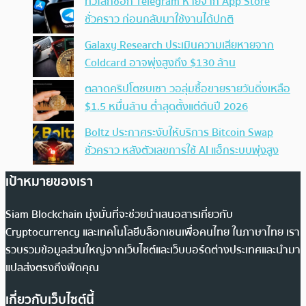
ทั่วโลกช็อก Telegram หายจาก App Store
ชั่วคราว ก่อนกลับมาใช้งานได้ปกติ
Galaxy Research ประเมินความเสียหายจาก
Coldcard อาจพุ่งสูงถึง $130 ล้าน
ตลาดคริปโตซบเซา วอลุ่มซื้อขายรายวันดิ่งเหลือ
$1.5 หมื่นล้าน ต่ำสุดตั้งแต่ต้นปี 2026
Boltz ประกาศระงับให้บริการ Bitcoin Swap
ชั่วคราว หลังตัวเลขการใช้ AI แฮ็กระบบพุ่งสูง
เป้าหมายของเรา
Siam Blockchain มุ่งมั่นที่จะช่วยนำเสนอสารเกี่ยวกับ
Cryptocurrency และเทคโนโลยีบล็อกเชนเพื่อคนไทย ในภาษาไทย เรา
รวบรวมข้อมูลส่วนใหญ่จากเว็บไซต์และเว็บบอร์ดต่างประเทศและนำมา
แปลส่งตรงถึงฟีดคุณ
เกี่ยวกับเว็บไซต์นี้