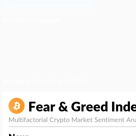
ติดตามเราบน Facebook
สภาวะตลาด (ความกลัว vs ความโลภ)