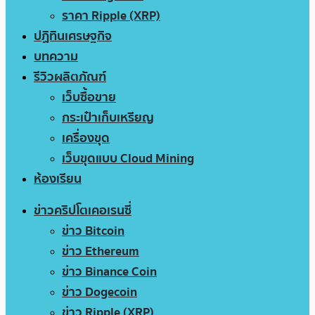
ราคา Ripple (XRP)
ปฏิทินเศรษฐกิจ
บทความ
รีวิวผลิตภัณฑ์
เว็บซื้อขาย
กระเป๋าเก็บเหรียญ
เครื่องขุด
เว็บขุดแบบ Cloud Mining
ห้องเรียน
ข่าวคริปโตเคอเรนซี่
ข่าว Bitcoin
ข่าว Ethereum
ข่าว Binance Coin
ข่าว Dogecoin
ข่าว Ripple (XRP)