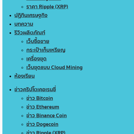
ราคา Ripple (XRP)
ปฏิทินเศรษฐกิจ
บทความ
รีวิวผลิตภัณฑ์
เว็บซื้อขาย
กระเป๋าเก็บเหรียญ
เครื่องขุด
เว็บขุดแบบ Cloud Mining
ห้องเรียน
ข่าวคริปโตเคอเรนซี่
ข่าว Bitcoin
ข่าว Ethereum
ข่าว Binance Coin
ข่าว Dogecoin
ข่าว Ripple (XRP)