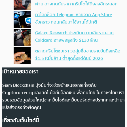
ผ่าน อาจกดดันราคาคริปโตให้ดิ่งลงอีกระลอก
ทั่วโลกช็อก Telegram หายจาก App Store
ชั่วคราว ก่อนกลับมาใช้งานได้ปกติ
Galaxy Research ประเมินความเสียหายจาก
Coldcard อาจพุ่งสูงถึง $130 ล้าน
ตลาดคริปโตซบเซา วอลุ่มซื้อขายรายวันดิ่งเหลือ
$1.5 หมื่นล้าน ต่ำสุดตั้งแต่ต้นปี 2026
เป้าหมายของเรา
Siam Blockchain มุ่งมั่นที่จะช่วยนำเสนอสารเกี่ยวกับ
Cryptocurrency และเทคโนโลยีบล็อกเชนเพื่อคนไทย ในภาษาไทย เรา
รวบรวมข้อมูลส่วนใหญ่จากเว็บไซต์และเว็บบอร์ดต่างประเทศและนำมา
แปลส่งตรงถึงฟีดคุณ
เกี่ยวกับเว็บไซต์นี้