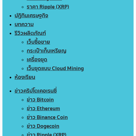
ราคา Ripple (XRP)
ปฏิทินเศรษฐกิจ
บทความ
รีวิวผลิตภัณฑ์
เว็บซื้อขาย
กระเป๋าเก็บเหรียญ
เครื่องขุด
เว็บขุดแบบ Cloud Mining
ห้องเรียน
ข่าวคริปโตเคอเรนซี่
ข่าว Bitcoin
ข่าว Ethereum
ข่าว Binance Coin
ข่าว Dogecoin
ข่าว Ripple (XRP)