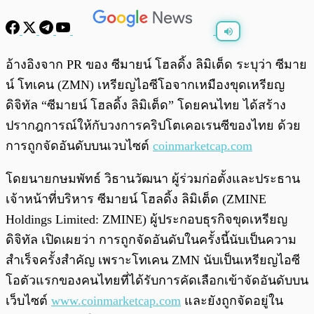
พร้อมเล่น
0:00
/
0:00
อ้างอิงจาก PR ของ ซีมายน์ โฮลดิ้ง ลิมิเต็ด ระบุว่า ซีมาย
น์ โทเคน (ZMN) เหรียญไอซีโอจากเหมืองขุดเหรียญ
ดิจิทัล “ซีมายน์ โฮลดิ้ง ลิมิเต็ด” โดยคนไทย ได้สร้าง
ปรากฎการณ์ให้กับวงการคริปโตเคอเรนซีของไทย ด้วย
การถูกจัดอันดับบนเวบไซต์
coinmarketcap.com
โดยนายกษมพัทธ์ วิธานวัฒนา ผู้ร่วมก่อตั้งและประธาน
เจ้าหน้าที่บริหาร ซีมายน์ โฮลดิ้ง ลิมิเต็ด (ZMINE
Holdings Limited: ZMINE) ผู้ประกอบธุรกิจขุดเหรียญ
ดิจิทัล เปิดเผยว่า การถูกจัดอันดับในครั้งนี้นับเป็นความ
สำเร็จครั้งสำคัญ เพราะโทเคน ZMN นับเป็นเหรียญไอซี
โอตัวแรกของคนไทยที่ได้รับการคัดเลือกเข้าจัดอันดับบน
เว็บไซต์
www.coinmarketcap.com
และยังถูกจัดอยู่ใน