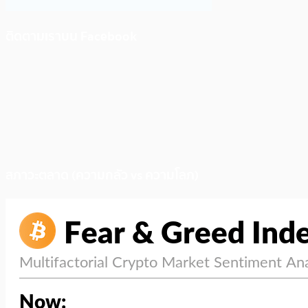
ติดตามเราบน Facebook
สภาวะตลาด (ความกลัว vs ความโลภ)