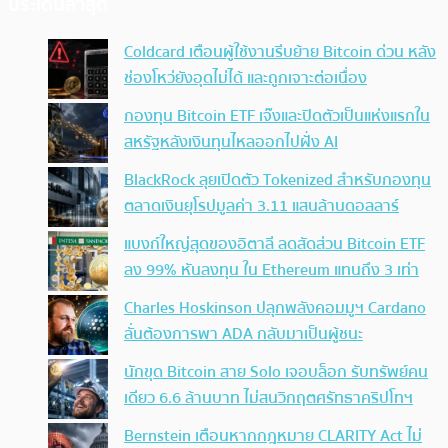
ประเด็นล่าสุด
Coldcard เตือนผู้ใช้งานรีบย้าย Bitcoin ด่วน หลัง
ช่องโหว่ยังอุดไม่ได้ และถูกเจาะต่อเนื่อง
กองทุน Bitcoin ETF เจ๊งและปิดตัวเป็นแห่งแรกใน
สหรัฐหลังเงินทุนไหลออกไปฝั่ง AI
BlackRock ลุยเปิดตัว Tokenized สำหรับกองทุน
ตลาดเงินยุโรปมูลค่า 3.11 แสนล้านดอลลาร์
แบงก์ใหญ่สุดของอิตาลี ลดสัดส่วน Bitcoin ETF
ลง 99% หันลงทุน ใน Ethereum แทนถึง 3 เท่า
Charles Hoskinson ปลุกพลังคอมมูฯ Cardano
ลั่นต้องการพา ADA กลับมาเป็นผู้ชนะ
นักขุด Bitcoin สาย Solo เจอบล็อก รับทรัพย์คน
เดียว 6.6 ล้านบาท ไม่สนวิกฤตศรัทธาคริปโทฯ
Bernstein เตือนหากกฎหมาย CLARITY Act ไม่