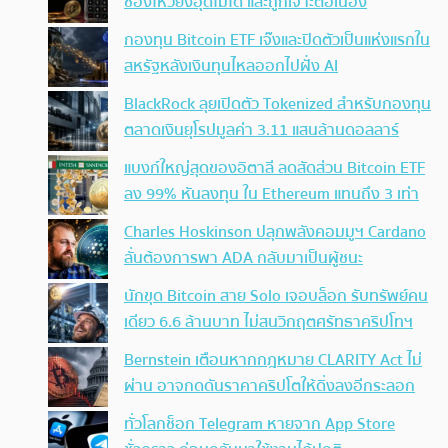
ช่องโหว่ยังอุดไม่ได้ และถูกเจาะต่อเนื่อง
กองทุน Bitcoin ETF เจ๊งและปิดตัวเป็นแห่งแรกใน
สหรัฐหลังเงินทุนไหลออกไปฝั่ง AI
BlackRock ลุยเปิดตัว Tokenized สำหรับกองทุน
ตลาดเงินยุโรปมูลค่า 3.11 แสนล้านดอลลาร์
แบงก์ใหญ่สุดของอิตาลี ลดสัดส่วน Bitcoin ETF
ลง 99% หันลงทุน ใน Ethereum แทนถึง 3 เท่า
Charles Hoskinson ปลุกพลังคอมมูฯ Cardano
ลั่นต้องการพา ADA กลับมาเป็นผู้ชนะ
นักขุด Bitcoin สาย Solo เจอบล็อก รับทรัพย์คน
เดียว 6.6 ล้านบาท ไม่สนวิกฤตศรัทธาคริปโทฯ
Bernstein เตือนหากกฎหมาย CLARITY Act ไม่
ผ่าน อาจกดดันราคาคริปโตให้ดิ่งลงอีกระลอก
ทั่วโลกช็อก Telegram หายจาก App Store