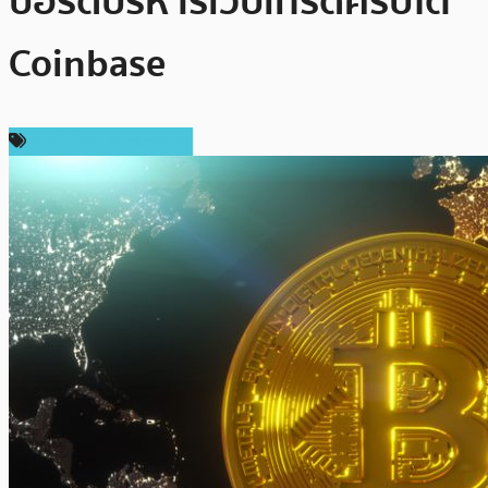
บอร์ดบริหารเว็บเทรดคริปโต
Coinbase
เทคโนโลยี Blockchain