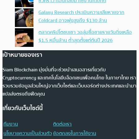
ชั่วคราว ก่อนกลับมาใช้งานได้ปกติ
Galaxy Research ประเมินความเสียหายจาก
Coldcard อาจพุ่งสูงถึง $130 ล้าน
ตลาดคริปโตซบเซา วอลุ่มซื้อขายรายวันดิ่งเหลือ
$1.5 หมื่นล้าน ต่ำสุดตั้งแต่ต้นปี 2026
เป้าหมายของเรา
Siam Blockchain มุ่งมั่นที่จะช่วยนำเสนอสารเกี่ยวกับ
Cryptocurrency และเทคโนโลยีบล็อกเชนเพื่อคนไทย ในภาษาไทย เรา
รวบรวมข้อมูลส่วนใหญ่จากเว็บไซต์และเว็บบอร์ดต่างประเทศและนำมา
แปลส่งตรงถึงฟีดคุณ
เกี่ยวกับเว็บไซต์นี้
ทีมงาน
ติดต่อเรา
นโยบายความเป็นส่วนตัว
ข้อตกลงในการใช้งาน