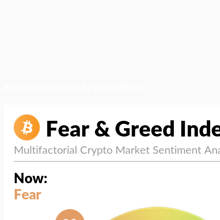
สภาวะตลาด (ความกลัว vs ความโลภ)