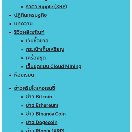
ราคา Ripple (XRP)
ปฏิทินเศรษฐกิจ
บทความ
รีวิวผลิตภัณฑ์
เว็บซื้อขาย
กระเป๋าเก็บเหรียญ
เครื่องขุด
เว็บขุดแบบ Cloud Mining
ห้องเรียน
ข่าวคริปโตเคอเรนซี่
ข่าว Bitcoin
ข่าว Ethereum
ข่าว Binance Coin
ข่าว Dogecoin
ข่าว Ripple (XRP)