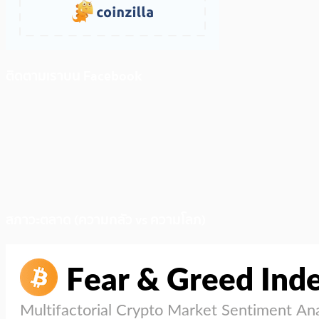
ติดตามเราบน Facebook
สภาวะตลาด (ความกลัว vs ความโลภ)