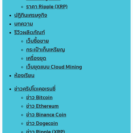
ราคา Ripple (XRP)
ปฏิทินเศรษฐกิจ
บทความ
รีวิวผลิตภัณฑ์
เว็บซื้อขาย
กระเป๋าเก็บเหรียญ
เครื่องขุด
เว็บขุดแบบ Cloud Mining
ห้องเรียน
ข่าวคริปโตเคอเรนซี่
ข่าว Bitcoin
ข่าว Ethereum
ข่าว Binance Coin
ข่าว Dogecoin
ข่าว Ripple (XRP)