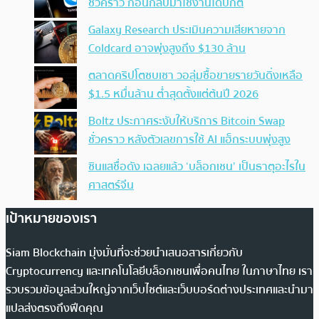
ชั่วคราว ก่อนกลับมาใช้งานได้ปกติ
Galaxy Research ประเมินความเสียหายจาก
Coldcard อาจพุ่งสูงถึง $130 ล้าน
ตลาดคริปโตซบเซา วอลุ่มซื้อขายรายวันดิ่งเหลือ
$1.5 หมื่นล้าน ต่ำสุดตั้งแต่ต้นปี 2026
Boltz ประกาศระงับให้บริการ Bitcoin Swap
ชั่วคราว หลังตัวเลขการใช้ AI แฮ็กระบบพุ่งสูง
ซินแสชื่อดัง เฉลยแล้ว ‘บล็อกเชน’ เป็นธาตุอะไรใน
ศาสตร์จีน
เป้าหมายของเรา
Siam Blockchain มุ่งมั่นที่จะช่วยนำเสนอสารเกี่ยวกับ
Cryptocurrency และเทคโนโลยีบล็อกเชนเพื่อคนไทย ในภาษาไทย เรา
รวบรวมข้อมูลส่วนใหญ่จากเว็บไซต์และเว็บบอร์ดต่างประเทศและนำมา
แปลส่งตรงถึงฟีดคุณ