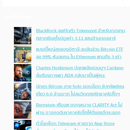
ประเด็นล่าสุด
BlackRock ลุยเปิดตัว Tokenized สำหรับกองทุน
ตลาดเงินยุโรปมูลค่า 3.11 แสนล้านดอลลาร์
แบงก์ใหญ่สุดของอิตาลี ลดสัดส่วน Bitcoin ETF
ลง 99% หันลงทุน ใน Ethereum แทนถึง 3 เท่า
Charles Hoskinson ปลุกพลังคอมมูฯ Cardano
ลั่นต้องการพา ADA กลับมาเป็นผู้ชนะ
นักขุด Bitcoin สาย Solo เจอบล็อก รับทรัพย์คน
เดียว 6.6 ล้านบาท ไม่สนวิกฤตศรัทธาคริปโทฯ
Bernstein เตือนหากกฎหมาย CLARITY Act ไม่
ผ่าน อาจกดดันราคาคริปโตให้ดิ่งลงอีกระลอก
ทั่วโลกช็อก Telegram หายจาก App Store