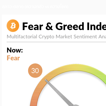
สภาวะตลาด (ความกลัว vs ความโลภ)