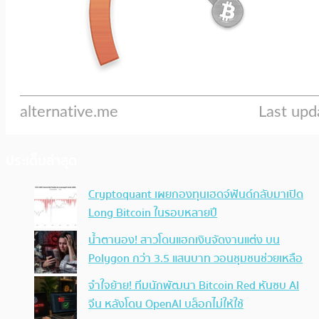
ประเด็นล่าสุด
Cryptoquant เผยกองทุนเฮดจ์ฟันด์กลับมาเปิด
Long Bitcoin ในรอบหลายปี
น้ำตานอง! สาวโดนแฮกเงินจัดงานแต่ง บน
Polygon กว่า 3.5 แสนบาท วอนชุมชนช่วยเหลือ
จำใจย้าย! ทีมนักพัฒนา Bitcoin Red หันซบ AI
จีน หลังโดน OpenAI บล็อกไม่ให้ใช้