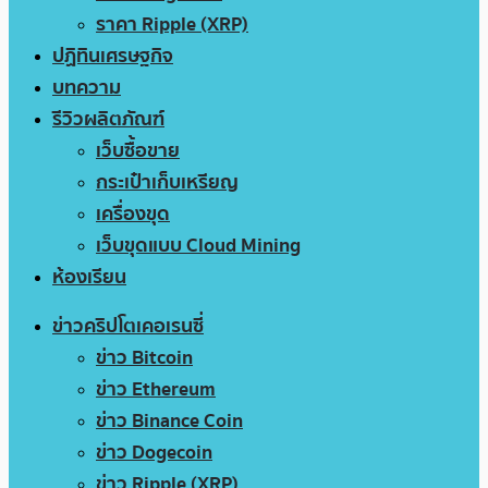
ราคา Ripple (XRP)
ปฏิทินเศรษฐกิจ
บทความ
รีวิวผลิตภัณฑ์
เว็บซื้อขาย
กระเป๋าเก็บเหรียญ
เครื่องขุด
เว็บขุดแบบ Cloud Mining
ห้องเรียน
ข่าวคริปโตเคอเรนซี่
ข่าว Bitcoin
ข่าว Ethereum
ข่าว Binance Coin
ข่าว Dogecoin
ข่าว Ripple (XRP)