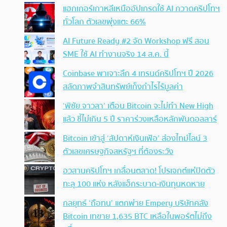
แฮกเกอร์เกาหลีเหนืออัปเกรดใช้ AI กวาดคริปโทฯ
ทั่วโลก ตัวเลขพุ่งแตะ 66%
AI Future Ready #2 จัด Workshop ฟรี สอน
SME ใช้ AI ทำงานจริง 14 ส.ค. นี้
Coinbase พาเจาะลึก 4 เทรนด์คริปโทฯ ปี 2026
สลัดภาพจำสินทรัพย์เก็งกำไรไร้มูลค่า
‘พิชัย จาวลา’ เตือน Bitcoin จะไม่ทำ New High
แล้ว ชี้ไม่เกิน 5 ปี ราคาร่วงเหลือหลักพันดอลลาร์
Bitcoin เข้าสู่ ‘สัปดาห์เงินเฟ้อ’ ส่องไทม์ไลน์ 3
ตัวเลขเศรษฐกิจสหรัฐฯ ที่ต้องระวัง
อวสานคริปโทฯ เกลื่อนตลาด! โปรเจกต์แห่ปิดตัว
ทะลุ 100 แห่ง หลังแฮ็กระบาด-เงินทุนหดหาย
กลยุทธ์ ‘ถือทน’ แตกพ่าย Empery บริษัทคลัง
Bitcoin เทขาย 1,635 BTC เหลือในพอร์ตไม่ถึง