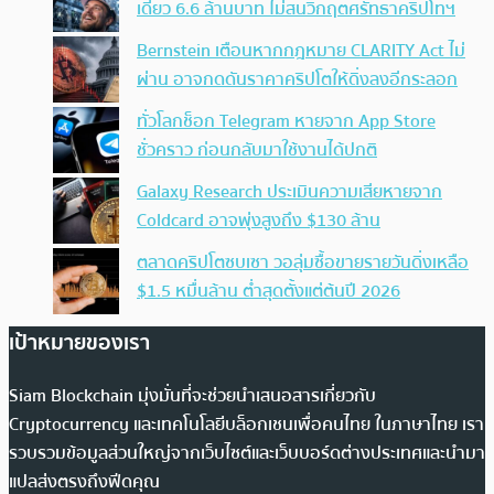
เดียว 6.6 ล้านบาท ไม่สนวิกฤตศรัทธาคริปโทฯ
Bernstein เตือนหากกฎหมาย CLARITY Act ไม่
ผ่าน อาจกดดันราคาคริปโตให้ดิ่งลงอีกระลอก
ทั่วโลกช็อก Telegram หายจาก App Store
ชั่วคราว ก่อนกลับมาใช้งานได้ปกติ
Galaxy Research ประเมินความเสียหายจาก
Coldcard อาจพุ่งสูงถึง $130 ล้าน
ตลาดคริปโตซบเซา วอลุ่มซื้อขายรายวันดิ่งเหลือ
$1.5 หมื่นล้าน ต่ำสุดตั้งแต่ต้นปี 2026
เป้าหมายของเรา
Siam Blockchain มุ่งมั่นที่จะช่วยนำเสนอสารเกี่ยวกับ
Cryptocurrency และเทคโนโลยีบล็อกเชนเพื่อคนไทย ในภาษาไทย เรา
รวบรวมข้อมูลส่วนใหญ่จากเว็บไซต์และเว็บบอร์ดต่างประเทศและนำมา
แปลส่งตรงถึงฟีดคุณ