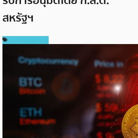
รับการอนุมัติโดย ก.ล.ต.
สหรัฐฯ
กฎหมายและรัฐบาล