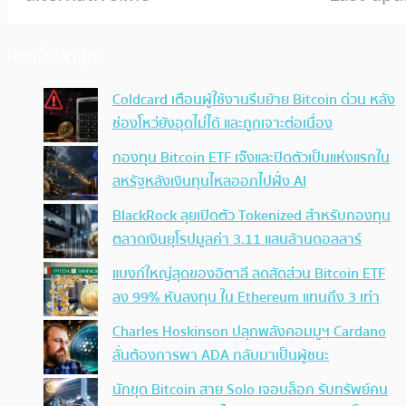
ประเด็นล่าสุด
Coldcard เตือนผู้ใช้งานรีบย้าย Bitcoin ด่วน หลัง
ช่องโหว่ยังอุดไม่ได้ และถูกเจาะต่อเนื่อง
กองทุน Bitcoin ETF เจ๊งและปิดตัวเป็นแห่งแรกใน
สหรัฐหลังเงินทุนไหลออกไปฝั่ง AI
BlackRock ลุยเปิดตัว Tokenized สำหรับกองทุน
ตลาดเงินยุโรปมูลค่า 3.11 แสนล้านดอลลาร์
แบงก์ใหญ่สุดของอิตาลี ลดสัดส่วน Bitcoin ETF
ลง 99% หันลงทุน ใน Ethereum แทนถึง 3 เท่า
Charles Hoskinson ปลุกพลังคอมมูฯ Cardano
ลั่นต้องการพา ADA กลับมาเป็นผู้ชนะ
นักขุด Bitcoin สาย Solo เจอบล็อก รับทรัพย์คน