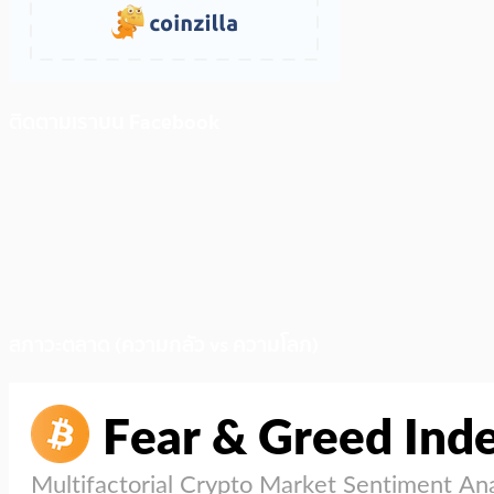
ติดตามเราบน Facebook
สภาวะตลาด (ความกลัว vs ความโลภ)