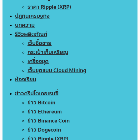
ราคา Ripple (XRP)
ปฏิทินเศรษฐกิจ
บทความ
รีวิวผลิตภัณฑ์
เว็บซื้อขาย
กระเป๋าเก็บเหรียญ
เครื่องขุด
เว็บขุดแบบ Cloud Mining
ห้องเรียน
ข่าวคริปโตเคอเรนซี่
ข่าว Bitcoin
ข่าว Ethereum
ข่าว Binance Coin
ข่าว Dogecoin
ข่าว Ripple (XRP)