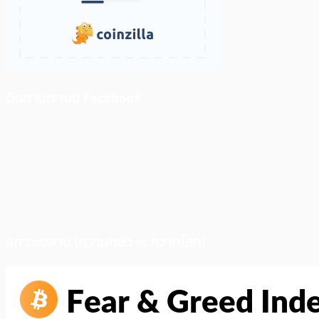
ติดตามเราบน Facebook
สภาวะตลาด (ความกลัว vs ความโลภ)