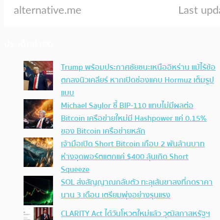
ประเด็นล่าสุด
Trump พร้อมประกาศชัยชนะเหนืออิหร่าน แม้ไร้ข้อ
ตกลงนิวเคลียร์ หากเปิดช่องแคบ Hormuz เต็มรูป
แบบ
Michael Saylor ชี้ BIP-110 แทบไม่มีผลต่อ
Bitcoin เครือข่ายใหม่มี Hashpower แค่ 0.15%
ของ Bitcoin เครือข่ายหลัก
เจ้ามือเปิด Short Bitcoin เกือบ 2 พันล้านบาท
ห่างจุดพอร์ตแตกแค่ $400 ลุ้นเกิด Short
Squeeze
SOL ส่งสัญญาณกลับตัว ทะลุเส้นขาลงที่กดราคา
นาน 3 เดือน เตรียมพุ่งอย่างรุนแรง
CLARITY Act ได้วันโหวตใหม่แล้ว วุฒิสภาสหรัฐฯ