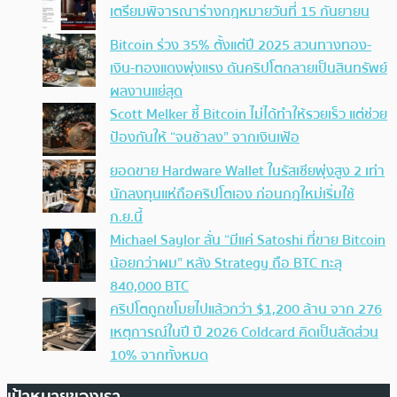
เตรียมพิจารณาร่างกฎหมายวันที่ 15 กันยายน
Bitcoin ร่วง 35% ตั้งแต่ปี 2025 สวนทางทอง-
เงิน-ทองแดงพุ่งแรง ดันคริปโตกลายเป็นสินทรัพย์
ผลงานแย่สุด
Scott Melker ชี้ Bitcoin ไม่ได้ทำให้รวยเร็ว แต่ช่วย
ป้องกันให้ “จนช้าลง” จากเงินเฟ้อ
ยอดขาย Hardware Wallet ในรัสเซียพุ่งสูง 2 เท่า
นักลงทุนแห่ถือคริปโตเอง ก่อนกฎใหม่เริ่มใช้
ก.ย.นี้
Michael Saylor ลั่น “มีแค่ Satoshi ที่ขาย Bitcoin
น้อยกว่าผม” หลัง Strategy ถือ BTC ทะลุ
840,000 BTC
คริปโตถูกขโมยไปแล้วกว่า $1,200 ล้าน จาก 276
เหตุการณ์ในปี ปี 2026 Coldcard คิดเป็นสัดส่วน
10% จากทั้งหมด
เป้าหมายของเรา