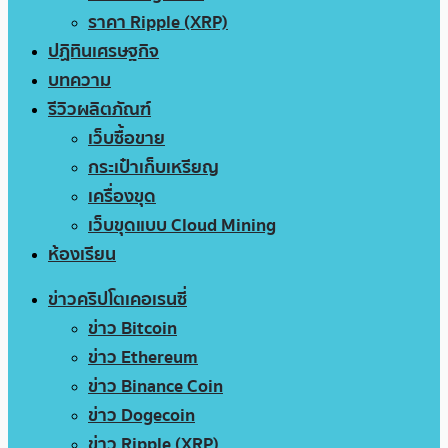
ราคา Ripple (XRP)
ปฏิทินเศรษฐกิจ
บทความ
รีวิวผลิตภัณฑ์
เว็บซื้อขาย
กระเป๋าเก็บเหรียญ
เครื่องขุด
เว็บขุดแบบ Cloud Mining
ห้องเรียน
ข่าวคริปโตเคอเรนซี่
ข่าว Bitcoin
ข่าว Ethereum
ข่าว Binance Coin
ข่าว Dogecoin
ข่าว Ripple (XRP)