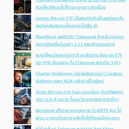
Coldcard เตือนผู้ใช้งานรีบย้าย Bitcoin ด่วน หลัง
ช่องโหว่ยังอุดไม่ได้ และถูกเจาะต่อเนื่อง
กองทุน Bitcoin ETF เจ๊งและปิดตัวเป็นแห่งแรกใน
สหรัฐหลังเงินทุนไหลออกไปฝั่ง AI
BlackRock ลุยเปิดตัว Tokenized สำหรับกองทุน
ตลาดเงินยุโรปมูลค่า 3.11 แสนล้านดอลลาร์
แบงก์ใหญ่สุดของอิตาลี ลดสัดส่วน Bitcoin ETF
ลง 99% หันลงทุน ใน Ethereum แทนถึง 3 เท่า
Charles Hoskinson ปลุกพลังคอมมูฯ Cardano
ลั่นต้องการพา ADA กลับมาเป็นผู้ชนะ
นักขุด Bitcoin สาย Solo เจอบล็อก รับทรัพย์คน
เดียว 6.6 ล้านบาท ไม่สนวิกฤตศรัทธาคริปโทฯ
Bernstein เตือนหากกฎหมาย CLARITY Act ไม่
ผ่าน อาจกดดันราคาคริปโตให้ดิ่งลงอีกระลอก