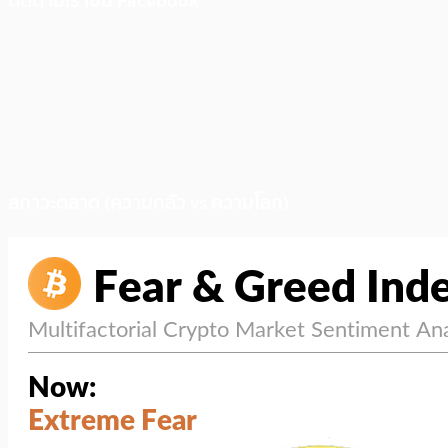
ติดตามเราบน Facebook
สภาวะตลาด (ความกลัว vs ความโลภ)