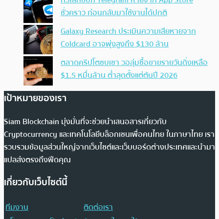
ทั่วโลกช็อก Telegram หายจาก App Store
ชั่วคราว ก่อนกลับมาใช้งานได้ปกติ
Galaxy Research ประเมินความเสียหายจาก
Coldcard อาจพุ่งสูงถึง $130 ล้าน
ตลาดคริปโตซบเซา วอลุ่มซื้อขายรายวันดิ่งเหลือ
$1.5 หมื่นล้าน ต่ำสุดตั้งแต่ต้นปี 2026
เป้าหมายของเรา
Siam Blockchain มุ่งมั่นที่จะช่วยนำเสนอสารเกี่ยวกับ
Cryptocurrency และเทคโนโลยีบล็อกเชนเพื่อคนไทย ในภาษาไทย เรา
รวบรวมข้อมูลส่วนใหญ่จากเว็บไซต์และเว็บบอร์ดต่างประเทศและนำมา
แปลส่งตรงถึงฟีดคุณ
เกี่ยวกับเว็บไซต์นี้
ทีมงาน
ติดต่อเรา