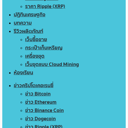
ราคา Ripple (XRP)
ปฏิทินเศรษฐกิจ
บทความ
รีวิวผลิตภัณฑ์
เว็บซื้อขาย
กระเป๋าเก็บเหรียญ
เครื่องขุด
เว็บขุดแบบ Cloud Mining
ห้องเรียน
ข่าวคริปโตเคอเรนซี่
ข่าว Bitcoin
ข่าว Ethereum
ข่าว Binance Coin
ข่าว Dogecoin
ข่าว Ripple (XRP)