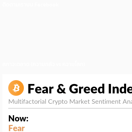
ติดตามเราบน Facebook
สภาวะตลาด (ความกลัว vs ความโลภ)