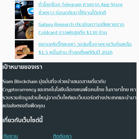
ทั่วโลกช็อก Telegram หายจาก App Store
ชั่วคราว ก่อนกลับมาใช้งานได้ปกติ
Galaxy Research ประเมินความเสียหายจาก
Coldcard อาจพุ่งสูงถึง $130 ล้าน
ตลาดคริปโตซบเซา วอลุ่มซื้อขายรายวันดิ่งเหลือ
$1.5 หมื่นล้าน ต่ำสุดตั้งแต่ต้นปี 2026
เป้าหมายของเรา
Siam Blockchain มุ่งมั่นที่จะช่วยนำเสนอสารเกี่ยวกับ
Cryptocurrency และเทคโนโลยีบล็อกเชนเพื่อคนไทย ในภาษาไทย เรา
รวบรวมข้อมูลส่วนใหญ่จากเว็บไซต์และเว็บบอร์ดต่างประเทศและนำมา
แปลส่งตรงถึงฟีดคุณ
เกี่ยวกับเว็บไซต์นี้
ทีมงาน
ติดต่อเรา