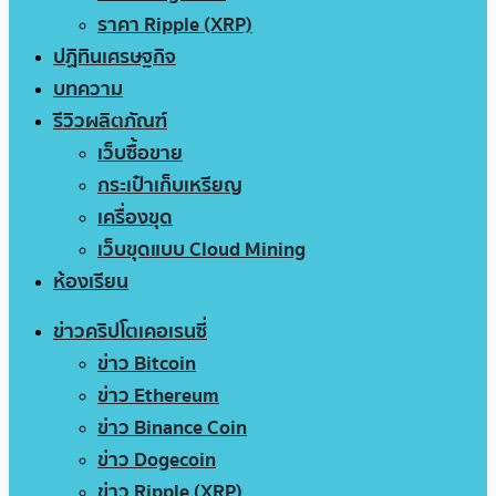
ราคา Ripple (XRP)
ปฏิทินเศรษฐกิจ
บทความ
รีวิวผลิตภัณฑ์
เว็บซื้อขาย
กระเป๋าเก็บเหรียญ
เครื่องขุด
เว็บขุดแบบ Cloud Mining
ห้องเรียน
ข่าวคริปโตเคอเรนซี่
ข่าว Bitcoin
ข่าว Ethereum
ข่าว Binance Coin
ข่าว Dogecoin
ข่าว Ripple (XRP)