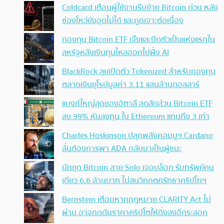
Coldcard เตือนผู้ใช้งานรีบย้าย Bitcoin ด่วน หลัง
ช่องโหว่ยังอุดไม่ได้ และถูกเจาะต่อเนื่อง
กองทุน Bitcoin ETF เจ๊งและปิดตัวเป็นแห่งแรกใน
สหรัฐหลังเงินทุนไหลออกไปฝั่ง AI
BlackRock ลุยเปิดตัว Tokenized สำหรับกองทุน
ตลาดเงินยุโรปมูลค่า 3.11 แสนล้านดอลลาร์
แบงก์ใหญ่สุดของอิตาลี ลดสัดส่วน Bitcoin ETF
ลง 99% หันลงทุน ใน Ethereum แทนถึง 3 เท่า
Charles Hoskinson ปลุกพลังคอมมูฯ Cardano
ลั่นต้องการพา ADA กลับมาเป็นผู้ชนะ
นักขุด Bitcoin สาย Solo เจอบล็อก รับทรัพย์คน
เดียว 6.6 ล้านบาท ไม่สนวิกฤตศรัทธาคริปโทฯ
Bernstein เตือนหากกฎหมาย CLARITY Act ไม่
ผ่าน อาจกดดันราคาคริปโตให้ดิ่งลงอีกระลอก