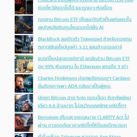
ช่องโหว่ยังอุดไม่ได้ และถูกเจาะต่อเนื่อง
กองทุน Bitcoin ETF เจ๊งและปิดตัวเป็นแห่งแรกใน
สหรัฐหลังเงินทุนไหลออกไปฝั่ง AI
BlackRock ลุยเปิดตัว Tokenized สำหรับกองทุน
ตลาดเงินยุโรปมูลค่า 3.11 แสนล้านดอลลาร์
แบงก์ใหญ่สุดของอิตาลี ลดสัดส่วน Bitcoin ETF
ลง 99% หันลงทุน ใน Ethereum แทนถึง 3 เท่า
Charles Hoskinson ปลุกพลังคอมมูฯ Cardano
ลั่นต้องการพา ADA กลับมาเป็นผู้ชนะ
นักขุด Bitcoin สาย Solo เจอบล็อก รับทรัพย์คน
เดียว 6.6 ล้านบาท ไม่สนวิกฤตศรัทธาคริปโทฯ
Bernstein เตือนหากกฎหมาย CLARITY Act ไม่
ผ่าน อาจกดดันราคาคริปโตให้ดิ่งลงอีกระลอก
ทั่วโลกช็อก Telegram หายจาก App Store