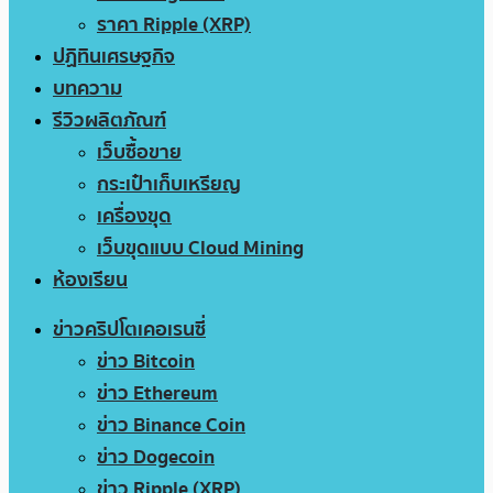
ราคา Ripple (XRP)
ปฏิทินเศรษฐกิจ
บทความ
รีวิวผลิตภัณฑ์
เว็บซื้อขาย
กระเป๋าเก็บเหรียญ
เครื่องขุด
เว็บขุดแบบ Cloud Mining
ห้องเรียน
ข่าวคริปโตเคอเรนซี่
ข่าว Bitcoin
ข่าว Ethereum
ข่าว Binance Coin
ข่าว Dogecoin
ข่าว Ripple (XRP)