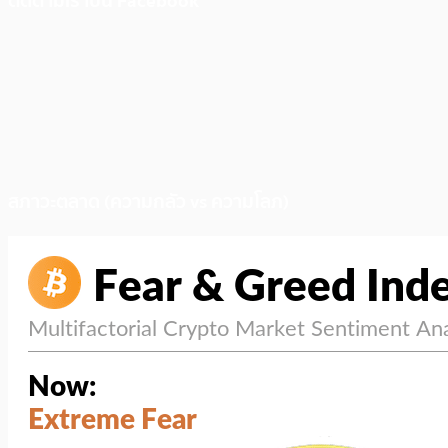
ติดตามเราบน Facebook
สภาวะตลาด (ความกลัว vs ความโลภ)