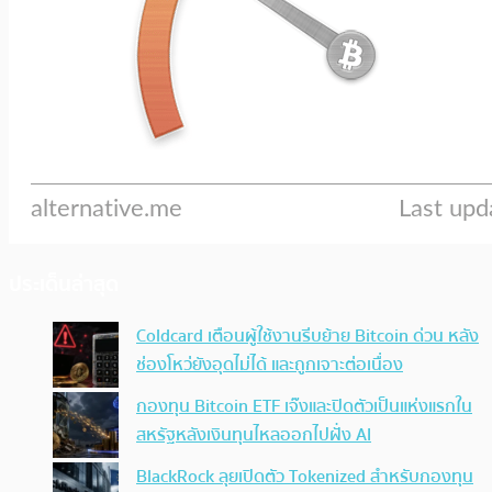
ประเด็นล่าสุด
Coldcard เตือนผู้ใช้งานรีบย้าย Bitcoin ด่วน หลัง
ช่องโหว่ยังอุดไม่ได้ และถูกเจาะต่อเนื่อง
กองทุน Bitcoin ETF เจ๊งและปิดตัวเป็นแห่งแรกใน
สหรัฐหลังเงินทุนไหลออกไปฝั่ง AI
BlackRock ลุยเปิดตัว Tokenized สำหรับกองทุน