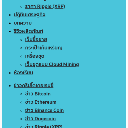
ราคา Ripple (XRP)
ปฏิทินเศรษฐกิจ
บทความ
รีวิวผลิตภัณฑ์
เว็บซื้อขาย
กระเป๋าเก็บเหรียญ
เครื่องขุด
เว็บขุดแบบ Cloud Mining
ห้องเรียน
ข่าวคริปโตเคอเรนซี่
ข่าว Bitcoin
ข่าว Ethereum
ข่าว Binance Coin
ข่าว Dogecoin
ข่าว Ripple (XRP)