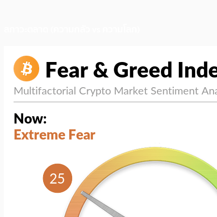
สภาวะตลาด (ความกลัว vs ความโลภ)