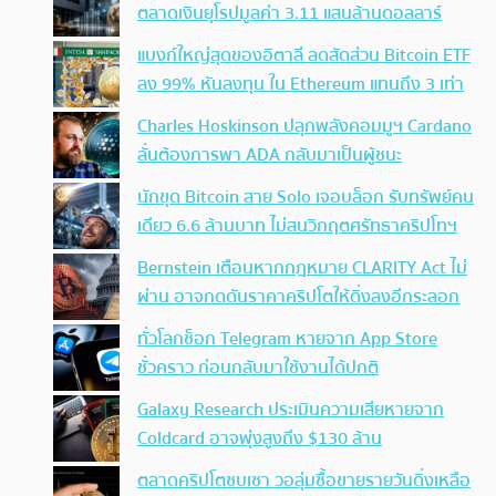
ตลาดเงินยุโรปมูลค่า 3.11 แสนล้านดอลลาร์
แบงก์ใหญ่สุดของอิตาลี ลดสัดส่วน Bitcoin ETF
ลง 99% หันลงทุน ใน Ethereum แทนถึง 3 เท่า
Charles Hoskinson ปลุกพลังคอมมูฯ Cardano
ลั่นต้องการพา ADA กลับมาเป็นผู้ชนะ
นักขุด Bitcoin สาย Solo เจอบล็อก รับทรัพย์คน
เดียว 6.6 ล้านบาท ไม่สนวิกฤตศรัทธาคริปโทฯ
Bernstein เตือนหากกฎหมาย CLARITY Act ไม่
ผ่าน อาจกดดันราคาคริปโตให้ดิ่งลงอีกระลอก
ทั่วโลกช็อก Telegram หายจาก App Store
ชั่วคราว ก่อนกลับมาใช้งานได้ปกติ
Galaxy Research ประเมินความเสียหายจาก
Coldcard อาจพุ่งสูงถึง $130 ล้าน
ตลาดคริปโตซบเซา วอลุ่มซื้อขายรายวันดิ่งเหลือ