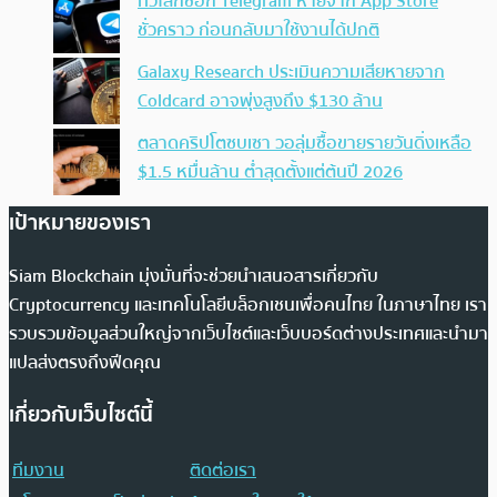
ทั่วโลกช็อก Telegram หายจาก App Store
ชั่วคราว ก่อนกลับมาใช้งานได้ปกติ
Galaxy Research ประเมินความเสียหายจาก
Coldcard อาจพุ่งสูงถึง $130 ล้าน
ตลาดคริปโตซบเซา วอลุ่มซื้อขายรายวันดิ่งเหลือ
$1.5 หมื่นล้าน ต่ำสุดตั้งแต่ต้นปี 2026
เป้าหมายของเรา
Siam Blockchain มุ่งมั่นที่จะช่วยนำเสนอสารเกี่ยวกับ
Cryptocurrency และเทคโนโลยีบล็อกเชนเพื่อคนไทย ในภาษาไทย เรา
รวบรวมข้อมูลส่วนใหญ่จากเว็บไซต์และเว็บบอร์ดต่างประเทศและนำมา
แปลส่งตรงถึงฟีดคุณ
เกี่ยวกับเว็บไซต์นี้
ทีมงาน
ติดต่อเรา