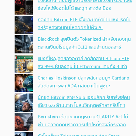
Coldcard เตือนผู้ใช้งานรีบย้าย Bitcoin ด่วน หลัง
ช่องโหว่ยังอุดไม่ได้ และถูกเจาะต่อเนื่อง
กองทุน Bitcoin ETF เจ๊งและปิดตัวเป็นแห่งแรกใน
สหรัฐหลังเงินทุนไหลออกไปฝั่ง AI
BlackRock ลุยเปิดตัว Tokenized สำหรับกองทุน
ตลาดเงินยุโรปมูลค่า 3.11 แสนล้านดอลลาร์
แบงก์ใหญ่สุดของอิตาลี ลดสัดส่วน Bitcoin ETF
ลง 99% หันลงทุน ใน Ethereum แทนถึง 3 เท่า
Charles Hoskinson ปลุกพลังคอมมูฯ Cardano
ลั่นต้องการพา ADA กลับมาเป็นผู้ชนะ
นักขุด Bitcoin สาย Solo เจอบล็อก รับทรัพย์คน
เดียว 6.6 ล้านบาท ไม่สนวิกฤตศรัทธาคริปโทฯ
Bernstein เตือนหากกฎหมาย CLARITY Act ไม่
ผ่าน อาจกดดันราคาคริปโตให้ดิ่งลงอีกระลอก