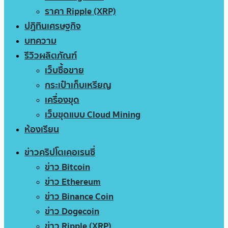
ราคา Ripple (XRP)
ปฏิทินเศรษฐกิจ
บทความ
รีวิวผลิตภัณฑ์
เว็บซื้อขาย
กระเป๋าเก็บเหรียญ
เครื่องขุด
เว็บขุดแบบ Cloud Mining
ห้องเรียน
ข่าวคริปโตเคอเรนซี่
ข่าว Bitcoin
ข่าว Ethereum
ข่าว Binance Coin
ข่าว Dogecoin
ข่าว Ripple (XRP)