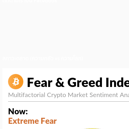
ติดตามเราบน Facebook
สภาวะตลาด (ความกลัว vs ความโลภ)