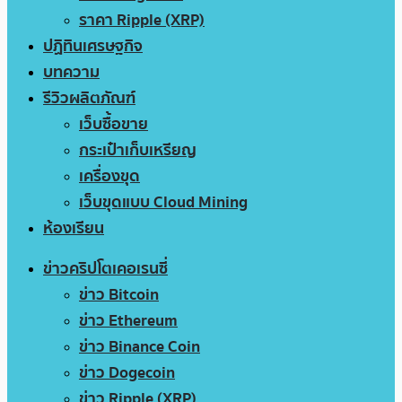
ราคา Ripple (XRP)
ปฏิทินเศรษฐกิจ
บทความ
รีวิวผลิตภัณฑ์
เว็บซื้อขาย
กระเป๋าเก็บเหรียญ
เครื่องขุด
เว็บขุดแบบ Cloud Mining
ห้องเรียน
ข่าวคริปโตเคอเรนซี่
ข่าว Bitcoin
ข่าว Ethereum
ข่าว Binance Coin
ข่าว Dogecoin
ข่าว Ripple (XRP)