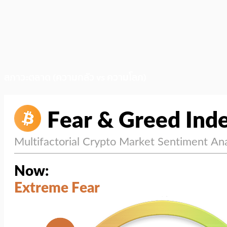
สภาวะตลาด (ความกลัว vs ความโลภ)