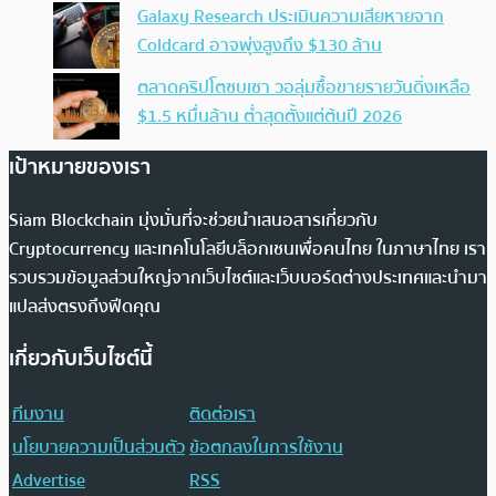
Galaxy Research ประเมินความเสียหายจาก
Coldcard อาจพุ่งสูงถึง $130 ล้าน
ตลาดคริปโตซบเซา วอลุ่มซื้อขายรายวันดิ่งเหลือ
$1.5 หมื่นล้าน ต่ำสุดตั้งแต่ต้นปี 2026
เป้าหมายของเรา
Siam Blockchain มุ่งมั่นที่จะช่วยนำเสนอสารเกี่ยวกับ
Cryptocurrency และเทคโนโลยีบล็อกเชนเพื่อคนไทย ในภาษาไทย เรา
รวบรวมข้อมูลส่วนใหญ่จากเว็บไซต์และเว็บบอร์ดต่างประเทศและนำมา
แปลส่งตรงถึงฟีดคุณ
เกี่ยวกับเว็บไซต์นี้
ทีมงาน
ติดต่อเรา
นโยบายความเป็นส่วนตัว
ข้อตกลงในการใช้งาน
Advertise
RSS