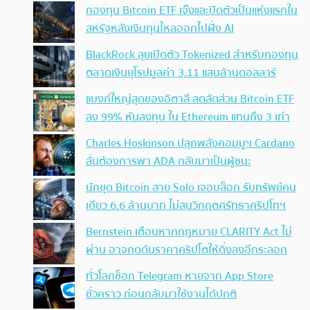
กองทุน Bitcoin ETF เจ๊งและปิดตัวเป็นแห่งแรกใน
สหรัฐหลังเงินทุนไหลออกไปฝั่ง AI
BlackRock ลุยเปิดตัว Tokenized สำหรับกองทุน
ตลาดเงินยุโรปมูลค่า 3.11 แสนล้านดอลลาร์
แบงก์ใหญ่สุดของอิตาลี ลดสัดส่วน Bitcoin ETF
ลง 99% หันลงทุน ใน Ethereum แทนถึง 3 เท่า
Charles Hoskinson ปลุกพลังคอมมูฯ Cardano
ลั่นต้องการพา ADA กลับมาเป็นผู้ชนะ
นักขุด Bitcoin สาย Solo เจอบล็อก รับทรัพย์คน
เดียว 6.6 ล้านบาท ไม่สนวิกฤตศรัทธาคริปโทฯ
Bernstein เตือนหากกฎหมาย CLARITY Act ไม่
ผ่าน อาจกดดันราคาคริปโตให้ดิ่งลงอีกระลอก
ทั่วโลกช็อก Telegram หายจาก App Store
ชั่วคราว ก่อนกลับมาใช้งานได้ปกติ