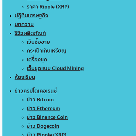
ราคา Ripple (XRP)
ปฏิทินเศรษฐกิจ
บทความ
รีวิวผลิตภัณฑ์
เว็บซื้อขาย
กระเป๋าเก็บเหรียญ
เครื่องขุด
เว็บขุดแบบ Cloud Mining
ห้องเรียน
ข่าวคริปโตเคอเรนซี่
ข่าว Bitcoin
ข่าว Ethereum
ข่าว Binance Coin
ข่าว Dogecoin
ข่าว Ripple (XRP)