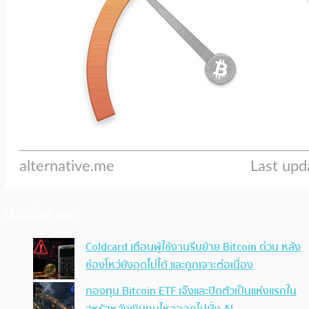
ประเด็นล่าสุด
Coldcard เตือนผู้ใช้งานรีบย้าย Bitcoin ด่วน หลัง
ช่องโหว่ยังอุดไม่ได้ และถูกเจาะต่อเนื่อง
กองทุน Bitcoin ETF เจ๊งและปิดตัวเป็นแห่งแรกใน
สหรัฐหลังเงินทุนไหลออกไปฝั่ง AI