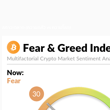
สภาวะตลาด (ความกลัว vs ความโลภ)