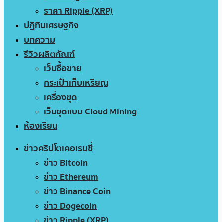
ราคา Ripple (XRP)
ปฏิทินเศรษฐกิจ
บทความ
รีวิวผลิตภัณฑ์
เว็บซื้อขาย
กระเป๋าเก็บเหรียญ
เครื่องขุด
เว็บขุดแบบ Cloud Mining
ห้องเรียน
ข่าวคริปโตเคอเรนซี่
ข่าว Bitcoin
ข่าว Ethereum
ข่าว Binance Coin
ข่าว Dogecoin
ข่าว Ripple (XRP)