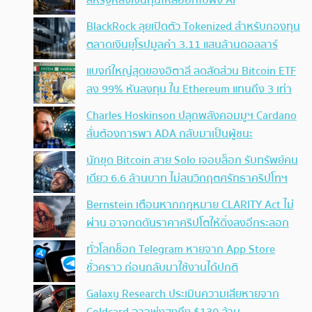
BlackRock ลุยเปิดตัว Tokenized สำหรับกองทุน
ตลาดเงินยุโรปมูลค่า 3.11 แสนล้านดอลลาร์
แบงก์ใหญ่สุดของอิตาลี ลดสัดส่วน Bitcoin ETF
ลง 99% หันลงทุน ใน Ethereum แทนถึง 3 เท่า
Charles Hoskinson ปลุกพลังคอมมูฯ Cardano
ลั่นต้องการพา ADA กลับมาเป็นผู้ชนะ
นักขุด Bitcoin สาย Solo เจอบล็อก รับทรัพย์คน
เดียว 6.6 ล้านบาท ไม่สนวิกฤตศรัทธาคริปโทฯ
Bernstein เตือนหากกฎหมาย CLARITY Act ไม่
ผ่าน อาจกดดันราคาคริปโตให้ดิ่งลงอีกระลอก
ทั่วโลกช็อก Telegram หายจาก App Store
ชั่วคราว ก่อนกลับมาใช้งานได้ปกติ
Galaxy Research ประเมินความเสียหายจาก
Coldcard อาจพุ่งสูงถึง $130 ล้าน