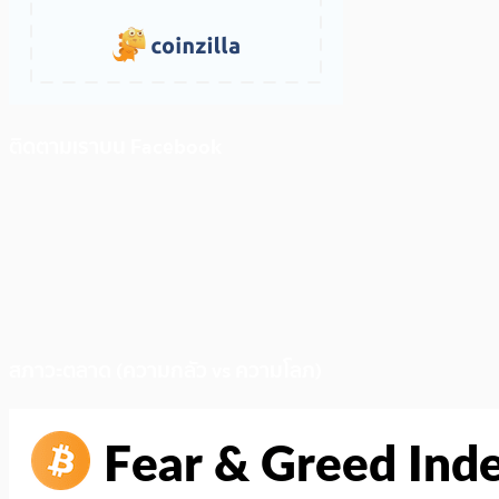
ติดตามเราบน Facebook
สภาวะตลาด (ความกลัว vs ความโลภ)