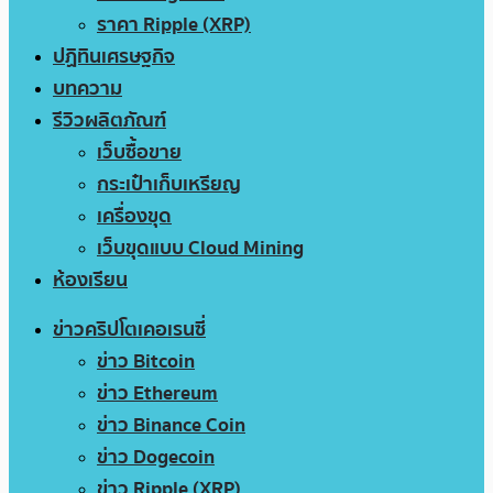
ราคา Ripple (XRP)
ปฏิทินเศรษฐกิจ
บทความ
รีวิวผลิตภัณฑ์
เว็บซื้อขาย
กระเป๋าเก็บเหรียญ
เครื่องขุด
เว็บขุดแบบ Cloud Mining
ห้องเรียน
ข่าวคริปโตเคอเรนซี่
ข่าว Bitcoin
ข่าว Ethereum
ข่าว Binance Coin
ข่าว Dogecoin
ข่าว Ripple (XRP)