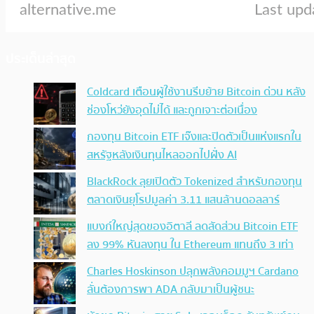
ประเด็นล่าสุด
Coldcard เตือนผู้ใช้งานรีบย้าย Bitcoin ด่วน หลัง
ช่องโหว่ยังอุดไม่ได้ และถูกเจาะต่อเนื่อง
กองทุน Bitcoin ETF เจ๊งและปิดตัวเป็นแห่งแรกใน
สหรัฐหลังเงินทุนไหลออกไปฝั่ง AI
BlackRock ลุยเปิดตัว Tokenized สำหรับกองทุน
ตลาดเงินยุโรปมูลค่า 3.11 แสนล้านดอลลาร์
แบงก์ใหญ่สุดของอิตาลี ลดสัดส่วน Bitcoin ETF
ลง 99% หันลงทุน ใน Ethereum แทนถึง 3 เท่า
Charles Hoskinson ปลุกพลังคอมมูฯ Cardano
ลั่นต้องการพา ADA กลับมาเป็นผู้ชนะ