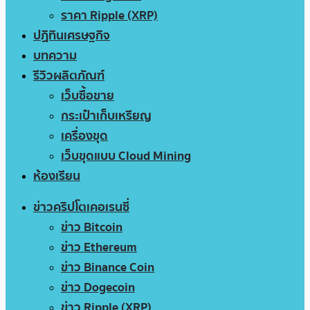
ราคา Ripple (XRP)
ปฏิทินเศรษฐกิจ
บทความ
รีวิวผลิตภัณฑ์
เว็บซื้อขาย
กระเป๋าเก็บเหรียญ
เครื่องขุด
เว็บขุดแบบ Cloud Mining
ห้องเรียน
ข่าวคริปโตเคอเรนซี่
ข่าว Bitcoin
ข่าว Ethereum
ข่าว Binance Coin
ข่าว Dogecoin
ข่าว Ripple (XRP)