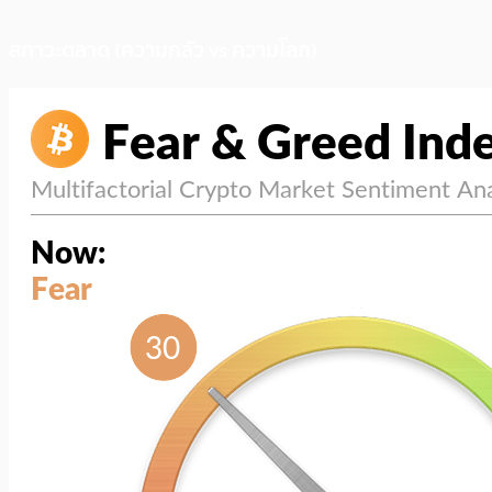
สภาวะตลาด (ความกลัว vs ความโลภ)