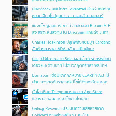
BlackRock ลุยเปิดตัว Tokenized สำหรับกองทุน
ตลาดเงินยุโรปมูลค่า 3.11 แสนล้านดอลลาร์
แบงก์ใหญ่สุดของอิตาลี ลดสัดส่วน Bitcoin ETF
ลง 99% หันลงทุน ใน Ethereum แทนถึง 3 เท่า
Charles Hoskinson ปลุกพลังคอมมูฯ Cardano
ลั่นต้องการพา ADA กลับมาเป็นผู้ชนะ
นักขุด Bitcoin สาย Solo เจอบล็อก รับทรัพย์คน
เดียว 6.6 ล้านบาท ไม่สนวิกฤตศรัทธาคริปโทฯ
Bernstein เตือนหากกฎหมาย CLARITY Act ไม่
ผ่าน อาจกดดันราคาคริปโตให้ดิ่งลงอีกระลอก
ทั่วโลกช็อก Telegram หายจาก App Store
ชั่วคราว ก่อนกลับมาใช้งานได้ปกติ
Galaxy Research ประเมินความเสียหายจาก
Coldcard อาจพุ่งสูงถึง $130 ล้าน