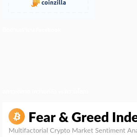
ติดตามเราบน Facebook
สภาวะตลาด (ความกลัว vs ความโลภ)