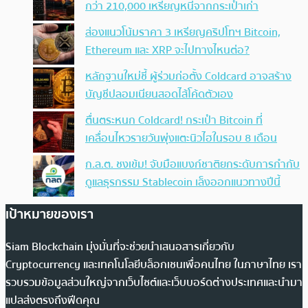
กว่า 210,000 เหรียญหนีจากกระเป๋าเก่า
ส่องแนวโน้มราคา 3 เหรียญคริปโทฯ Bitcoin,
Ethereum และ XRP จะไปทางไหนต่อ?
หลักฐานใหม่ชี้ ผู้ร่วมก่อตั้ง Coldcard อาจสร้าง
บัญชีปลอมเนียนสอดไส้โค้ดตัวเอง
ตื่นตระหนก Coldcard! กระเป๋า Bitcoin ที่
เคลื่อนไหวรายวันพุ่งแตะนิวไฮในรอบ 8 เดือน
ก.ล.ต. ชงเข้ม! จับมือแบงก์ชาติยกระดับการกำกับ
ดูแลธุรกรรม Stablecoin เล็งออกแนวทางปีนี้
เป้าหมายของเรา
Siam Blockchain มุ่งมั่นที่จะช่วยนำเสนอสารเกี่ยวกับ
Cryptocurrency และเทคโนโลยีบล็อกเชนเพื่อคนไทย ในภาษาไทย เรา
รวบรวมข้อมูลส่วนใหญ่จากเว็บไซต์และเว็บบอร์ดต่างประเทศและนำมา
แปลส่งตรงถึงฟีดคุณ