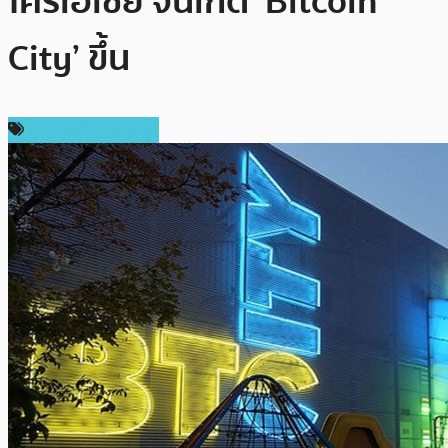
โครเอเชีย จนเกิด ‘Bitcoin
City’ ขึ้น
ข่าวคริปโตเคอเรนซี่