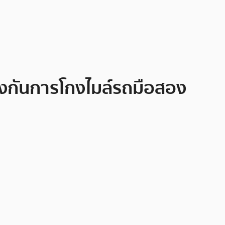
องกันการโกงไมล์รถมือสอง