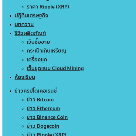
ราคา Ripple (XRP)
ปฏิทินเศรษฐกิจ
บทความ
รีวิวผลิตภัณฑ์
เว็บซื้อขาย
กระเป๋าเก็บเหรียญ
เครื่องขุด
เว็บขุดแบบ Cloud Mining
ห้องเรียน
ข่าวคริปโตเคอเรนซี่
ข่าว Bitcoin
ข่าว Ethereum
ข่าว Binance Coin
ข่าว Dogecoin
ข่าว Ripple (XRP)