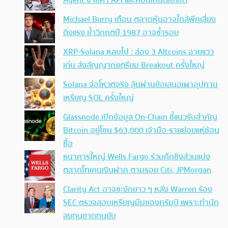
Agent จ่ายค่า API และคอนเทนต์เองได้
Michael Burry เตือน ตลาดหุ้นอาจใกล้พีคเสี่ยง
ดิ่งแรง ย้ำวิกฤตปี 1987 อาจซ้ำรอย
XRP-Solana หลบไป : ส่อง 3 Altcoins ฉายแวว
เด่น ส่งสัญญาณเตรียม Breakout ครั้งใหญ่
Solana จ่อโหวตจริง ลุ้นผ่านข้อเสนอเผาอุปทาน
เหรียญ SOL ครั้งใหญ่
Glassnode เปิดข้อมูล On-Chain ชี้แนวรับสำคัญ
Bitcoin อยู่โซน $63,000 เจ้ามือ-รายย่อยแห่ช้อน
ซื้อ
ธนาคารใหญ่ Wells Fargo ร่วมศึกชิงส่วนแบ่ง
ตลาดโทเคนเงินฝาก ตามรอย Citi, JPMorgan
Clarity Act อาจชะงักยาว ๆ หลัง Warren ร้อง
SEC ตรวจสอบเหรียญมีมของทรัมป์ เพราะทำนัก
ลงทุนขาดทุนยับ