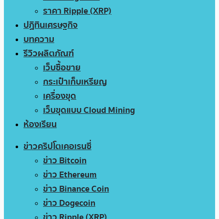
ราคา Ripple (XRP)
ปฏิทินเศรษฐกิจ
บทความ
รีวิวผลิตภัณฑ์
เว็บซื้อขาย
กระเป๋าเก็บเหรียญ
เครื่องขุด
เว็บขุดแบบ Cloud Mining
ห้องเรียน
ข่าวคริปโตเคอเรนซี่
ข่าว Bitcoin
ข่าว Ethereum
ข่าว Binance Coin
ข่าว Dogecoin
ข่าว Ripple (XRP)