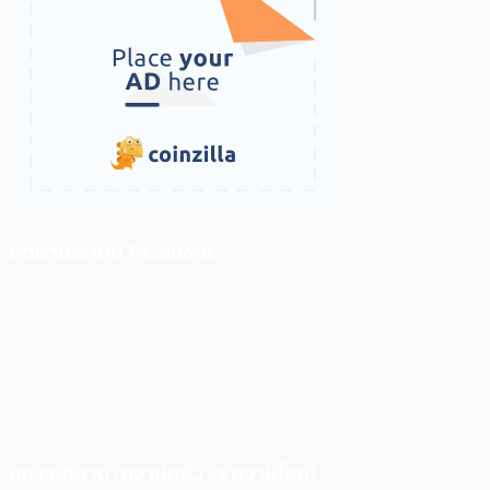
ติดตามเราบน Facebook
สภาวะตลาด (ความกลัว vs ความโลภ)