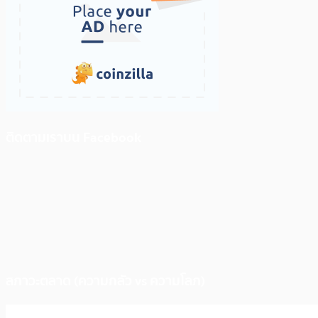
ติดตามเราบน Facebook
สภาวะตลาด (ความกลัว vs ความโลภ)