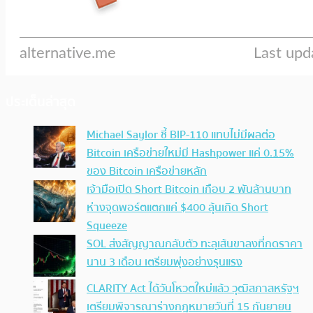
ประเด็นล่าสุด
Michael Saylor ชี้ BIP-110 แทบไม่มีผลต่อ
Bitcoin เครือข่ายใหม่มี Hashpower แค่ 0.15%
ของ Bitcoin เครือข่ายหลัก
เจ้ามือเปิด Short Bitcoin เกือบ 2 พันล้านบาท
ห่างจุดพอร์ตแตกแค่ $400 ลุ้นเกิด Short
Squeeze
SOL ส่งสัญญาณกลับตัว ทะลุเส้นขาลงที่กดราคา
นาน 3 เดือน เตรียมพุ่งอย่างรุนแรง
CLARITY Act ได้วันโหวตใหม่แล้ว วุฒิสภาสหรัฐฯ
เตรียมพิจารณาร่างกฎหมายวันที่ 15 กันยายน