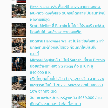
Bitcoin ร่วง 35% ตั้งแต่ปี 2025 สวนทางทอง-
เงิน-ทองแดงพุ่งแรง ดันคริปโตกลายเป็นสินทรัพย์
ผลงานแย่สุด
Scott Melker ชี้ Bitcoin ไม่ได้ทำให้รวยเร็ว แต่ช่วย
ป้องกันให้ “จนช้าลง” จากเงินเฟ้อ
ยอดขาย Hardware Wallet ในรัสเซียพุ่งสูง 2 เท่า
นักลงทุนแห่ถือคริปโตเอง ก่อนกฎใหม่เริ่มใช้
ก.ย.นี้
Michael Saylor ลั่น “มีแค่ Satoshi ที่ขาย Bitcoin
น้อยกว่าผม” หลัง Strategy ถือ BTC ทะลุ
840,000 BTC
คริปโตถูกขโมยไปแล้วกว่า $1,200 ล้าน จาก 276
เหตุการณ์ในปี ปี 2026 Coldcard คิดเป็นสัดส่วน
10% จากทั้งหมด
จีนเทขายพันธบัตรสหรัฐฯเหลือ $659,000 ล้าน
เดินหน้าสะสมทองคำต่อเนื่องแทน