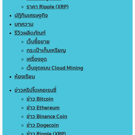
ราคา Ripple (XRP)
ปฏิทินเศรษฐกิจ
บทความ
รีวิวผลิตภัณฑ์
เว็บซื้อขาย
กระเป๋าเก็บเหรียญ
เครื่องขุด
เว็บขุดแบบ Cloud Mining
ห้องเรียน
ข่าวคริปโตเคอเรนซี่
ข่าว Bitcoin
ข่าว Ethereum
ข่าว Binance Coin
ข่าว Dogecoin
ข่าว Ripple (XRP)