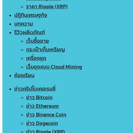
ราคา Ripple (XRP)
ปฏิทินเศรษฐกิจ
บทความ
รีวิวผลิตภัณฑ์
เว็บซื้อขาย
กระเป๋าเก็บเหรียญ
เครื่องขุด
เว็บขุดแบบ Cloud Mining
ห้องเรียน
ข่าวคริปโตเคอเรนซี่
ข่าว Bitcoin
ข่าว Ethereum
ข่าว Binance Coin
ข่าว Dogecoin
ข่าว Ripple (XRP)