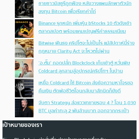
ชายชาวมิสซูรีถูกฟ้อง หลังวางแผนลักพาตัวนัก
ลงทุน Bitcoin เพื่อเรียกค่าไถ่
Binance รุกหนัก เพิ่มหุ้น bStocks 10 ตัวดังเข้า
ตลาดสปอต พร้อมแคมเปญฟรีค่าธรรมเนียม
Bitwise ฟันธง คริปโตจะไม่เป็นไร แม้สัปดาห์นี้ร่าง
กฎหมาย Clarity Act จะโหวตไม่ผ่าน
‘อ.ตั๊ม’ ถอดปลั้ก Blockclock เก็บเข้าตู้ หวั่นพิษ
Coldcard ลุกลามสู่อุปกรณ์คริปโทฯ ในบ้าน
เหยื่อ Coldcard ใช้ Bitcoin ส่งข้อความหาโจรขอ
คืนเงิน ตัดพ้อชีวิตโอนกลับมาสักนิดก็ยังดี
จับตา Strategy ส่อแววเทขายรอบ 4 ? โอน 1,030
BTC มูลค่าทะลุ 2 พันล้านบาท ออกจากกระเป๋า
เป้าหมายของเรา