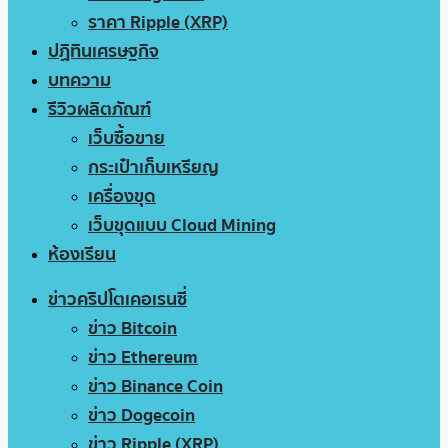
ราคา Ripple (XRP)
ปฏิทินเศรษฐกิจ
บทความ
รีวิวผลิตภัณฑ์
เว็บซื้อขาย
กระเป๋าเก็บเหรียญ
เครื่องขุด
เว็บขุดแบบ Cloud Mining
ห้องเรียน
ข่าวคริปโตเคอเรนซี่
ข่าว Bitcoin
ข่าว Ethereum
ข่าว Binance Coin
ข่าว Dogecoin
ข่าว Ripple (XRP)