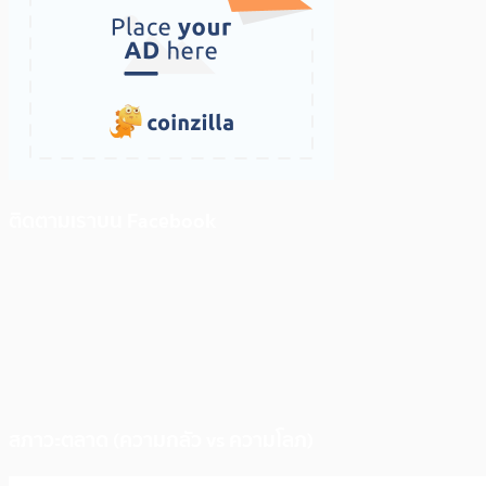
ติดตามเราบน Facebook
สภาวะตลาด (ความกลัว vs ความโลภ)