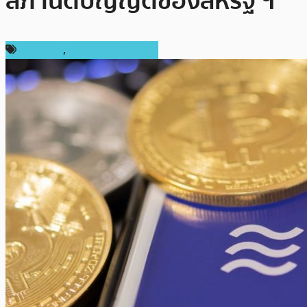
สภานิติบัญญัติของสหรัฐ ฯ
ข่าว Libra
,
ข่าวคริปโตเคอเรนซี่