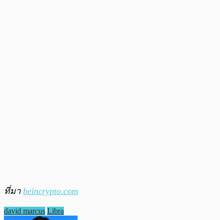
ที่มา
beincrypto.com
david marcus
Libra