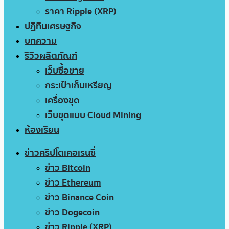
ราคา Ripple (XRP)
ปฏิทินเศรษฐกิจ
บทความ
รีวิวผลิตภัณฑ์
เว็บซื้อขาย
กระเป๋าเก็บเหรียญ
เครื่องขุด
เว็บขุดแบบ Cloud Mining
ห้องเรียน
ข่าวคริปโตเคอเรนซี่
ข่าว Bitcoin
ข่าว Ethereum
ข่าว Binance Coin
ข่าว Dogecoin
ข่าว Ripple (XRP)