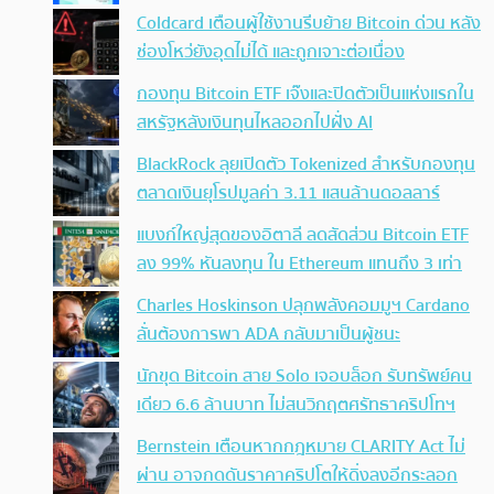
Coldcard เตือนผู้ใช้งานรีบย้าย Bitcoin ด่วน หลัง
ช่องโหว่ยังอุดไม่ได้ และถูกเจาะต่อเนื่อง
กองทุน Bitcoin ETF เจ๊งและปิดตัวเป็นแห่งแรกใน
สหรัฐหลังเงินทุนไหลออกไปฝั่ง AI
BlackRock ลุยเปิดตัว Tokenized สำหรับกองทุน
ตลาดเงินยุโรปมูลค่า 3.11 แสนล้านดอลลาร์
แบงก์ใหญ่สุดของอิตาลี ลดสัดส่วน Bitcoin ETF
ลง 99% หันลงทุน ใน Ethereum แทนถึง 3 เท่า
Charles Hoskinson ปลุกพลังคอมมูฯ Cardano
ลั่นต้องการพา ADA กลับมาเป็นผู้ชนะ
นักขุด Bitcoin สาย Solo เจอบล็อก รับทรัพย์คน
เดียว 6.6 ล้านบาท ไม่สนวิกฤตศรัทธาคริปโทฯ
Bernstein เตือนหากกฎหมาย CLARITY Act ไม่
ผ่าน อาจกดดันราคาคริปโตให้ดิ่งลงอีกระลอก