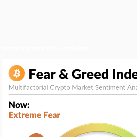
สภาวะตลาด (ความกลัว vs ความโลภ)