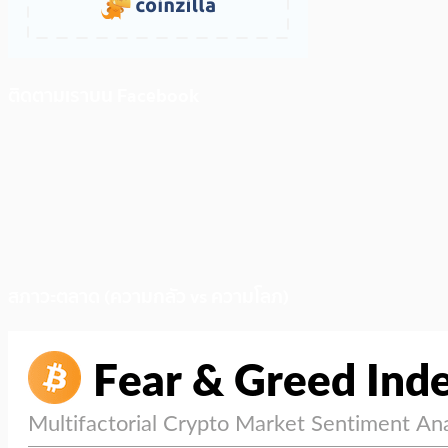
ติดตามเราบน Facebook
สภาวะตลาด (ความกลัว vs ความโลภ)