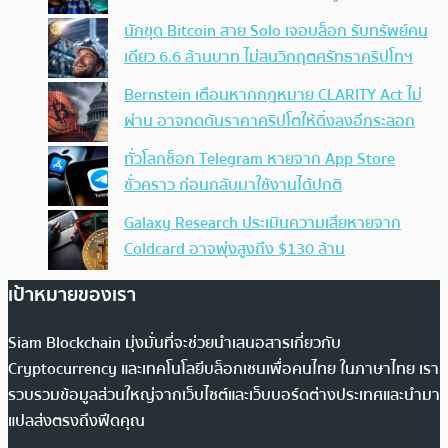
นักขุด Bitcoin สาย Solo เจอบล็อก รับทรัพย์คน
เดียว 6.6 ล้านบาท ไม่สนวิกฤตศรัทธาคริปโทฯ
Bernstein เตือนหากกฎหมาย CLARITY Act ไม่
ผ่าน อาจกดดันราคาคริปโตให้ดิ่งลงอีกระลอก
ทั่วโลกช็อก Telegram หายจาก App Store
ชั่วคราว ก่อนกลับมาใช้งานได้ปกติ
Galaxy Research ประเมินความเสียหายจาก
Coldcard อาจพุ่งสูงถึง $130 ล้าน
เป้าหมายของเรา
Siam Blockchain มุ่งมั่นที่จะช่วยนำเสนอสารเกี่ยวกับ
Cryptocurrency และเทคโนโลยีบล็อกเชนเพื่อคนไทย ในภาษาไทย เรา
รวบรวมข้อมูลส่วนใหญ่จากเว็บไซต์และเว็บบอร์ดต่างประเทศและนำมา
แปลส่งตรงถึงฟีดคุณ