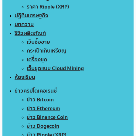
ราคา Ripple (XRP)
ปฏิทินเศรษฐกิจ
บทความ
รีวิวผลิตภัณฑ์
เว็บซื้อขาย
กระเป๋าเก็บเหรียญ
เครื่องขุด
เว็บขุดแบบ Cloud Mining
ห้องเรียน
ข่าวคริปโตเคอเรนซี่
ข่าว Bitcoin
ข่าว Ethereum
ข่าว Binance Coin
ข่าว Dogecoin
ข่าว Ripple (XRP)