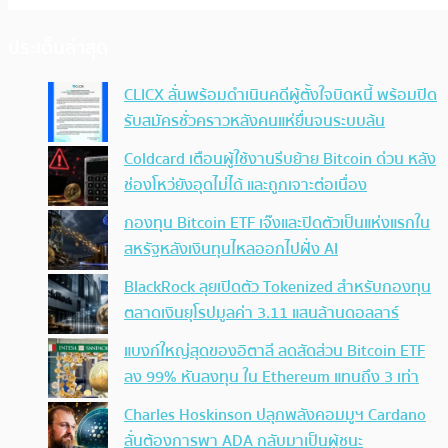
ประเด็นล่าสุด
CLICX ลั่นพร้อมดำเนินคดีผู้ตั้งใจบิดหนี้ พร้อมปิด
รับสมัครชั่วคราวหลังคนแห่ยื่นจนระบบล้น
Coldcard เตือนผู้ใช้งานรีบย้าย Bitcoin ด่วน หลัง
ช่องโหว่ยังอุดไม่ได้ และถูกเจาะต่อเนื่อง
กองทุน Bitcoin ETF เจ๊งและปิดตัวเป็นแห่งแรกใน
สหรัฐหลังเงินทุนไหลออกไปฝั่ง AI
BlackRock ลุยเปิดตัว Tokenized สำหรับกองทุน
ตลาดเงินยุโรปมูลค่า 3.11 แสนล้านดอลลาร์
แบงก์ใหญ่สุดของอิตาลี ลดสัดส่วน Bitcoin ETF
ลง 99% หันลงทุน ใน Ethereum แทนถึง 3 เท่า
Charles Hoskinson ปลุกพลังคอมมูฯ Cardano
ลั่นต้องการพา ADA กลับมาเป็นผู้ชนะ