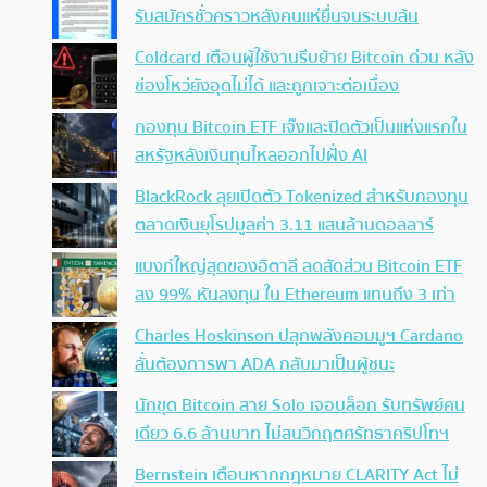
รับสมัครชั่วคราวหลังคนแห่ยื่นจนระบบล้น
Coldcard เตือนผู้ใช้งานรีบย้าย Bitcoin ด่วน หลัง
ช่องโหว่ยังอุดไม่ได้ และถูกเจาะต่อเนื่อง
กองทุน Bitcoin ETF เจ๊งและปิดตัวเป็นแห่งแรกใน
สหรัฐหลังเงินทุนไหลออกไปฝั่ง AI
BlackRock ลุยเปิดตัว Tokenized สำหรับกองทุน
ตลาดเงินยุโรปมูลค่า 3.11 แสนล้านดอลลาร์
แบงก์ใหญ่สุดของอิตาลี ลดสัดส่วน Bitcoin ETF
ลง 99% หันลงทุน ใน Ethereum แทนถึง 3 เท่า
Charles Hoskinson ปลุกพลังคอมมูฯ Cardano
ลั่นต้องการพา ADA กลับมาเป็นผู้ชนะ
นักขุด Bitcoin สาย Solo เจอบล็อก รับทรัพย์คน
เดียว 6.6 ล้านบาท ไม่สนวิกฤตศรัทธาคริปโทฯ
Bernstein เตือนหากกฎหมาย CLARITY Act ไม่