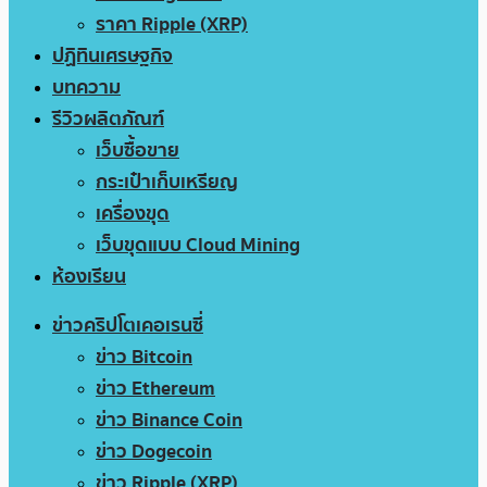
ราคา Ripple (XRP)
ปฏิทินเศรษฐกิจ
บทความ
รีวิวผลิตภัณฑ์
เว็บซื้อขาย
กระเป๋าเก็บเหรียญ
เครื่องขุด
เว็บขุดแบบ Cloud Mining
ห้องเรียน
ข่าวคริปโตเคอเรนซี่
ข่าว Bitcoin
ข่าว Ethereum
ข่าว Binance Coin
ข่าว Dogecoin
ข่าว Ripple (XRP)