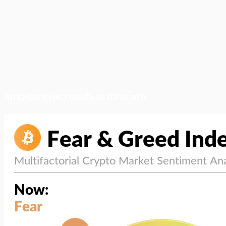
สภาวะตลาด (ความกลัว vs ความโลภ)