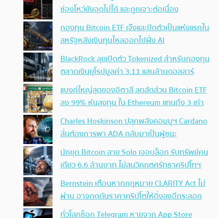
ช่องโหว่ยังอุดไม่ได้ และถูกเจาะต่อเนื่อง
กองทุน Bitcoin ETF เจ๊งและปิดตัวเป็นแห่งแรกใน
สหรัฐหลังเงินทุนไหลออกไปฝั่ง AI
BlackRock ลุยเปิดตัว Tokenized สำหรับกองทุน
ตลาดเงินยุโรปมูลค่า 3.11 แสนล้านดอลลาร์
แบงก์ใหญ่สุดของอิตาลี ลดสัดส่วน Bitcoin ETF
ลง 99% หันลงทุน ใน Ethereum แทนถึง 3 เท่า
Charles Hoskinson ปลุกพลังคอมมูฯ Cardano
ลั่นต้องการพา ADA กลับมาเป็นผู้ชนะ
นักขุด Bitcoin สาย Solo เจอบล็อก รับทรัพย์คน
เดียว 6.6 ล้านบาท ไม่สนวิกฤตศรัทธาคริปโทฯ
Bernstein เตือนหากกฎหมาย CLARITY Act ไม่
ผ่าน อาจกดดันราคาคริปโตให้ดิ่งลงอีกระลอก
ทั่วโลกช็อก Telegram หายจาก App Store