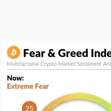
สภาวะตลาด (ความกลัว vs ความโลภ)