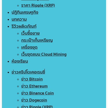
ราคา Ripple (XRP)
ปฏิทินเศรษฐกิจ
บทความ
รีวิวผลิตภัณฑ์
เว็บซื้อขาย
กระเป๋าเก็บเหรียญ
เครื่องขุด
เว็บขุดแบบ Cloud Mining
ห้องเรียน
ข่าวคริปโตเคอเรนซี่
ข่าว Bitcoin
ข่าว Ethereum
ข่าว Binance Coin
ข่าว Dogecoin
ข่าว Ripple (XRP)