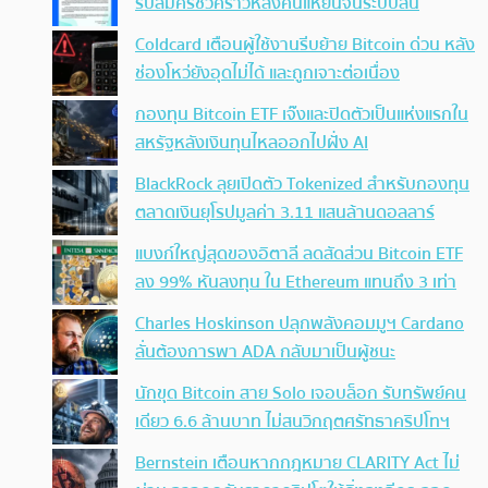
รับสมัครชั่วคราวหลังคนแห่ยื่นจนระบบล้น
Coldcard เตือนผู้ใช้งานรีบย้าย Bitcoin ด่วน หลัง
ช่องโหว่ยังอุดไม่ได้ และถูกเจาะต่อเนื่อง
กองทุน Bitcoin ETF เจ๊งและปิดตัวเป็นแห่งแรกใน
สหรัฐหลังเงินทุนไหลออกไปฝั่ง AI
BlackRock ลุยเปิดตัว Tokenized สำหรับกองทุน
ตลาดเงินยุโรปมูลค่า 3.11 แสนล้านดอลลาร์
แบงก์ใหญ่สุดของอิตาลี ลดสัดส่วน Bitcoin ETF
ลง 99% หันลงทุน ใน Ethereum แทนถึง 3 เท่า
Charles Hoskinson ปลุกพลังคอมมูฯ Cardano
ลั่นต้องการพา ADA กลับมาเป็นผู้ชนะ
นักขุด Bitcoin สาย Solo เจอบล็อก รับทรัพย์คน
เดียว 6.6 ล้านบาท ไม่สนวิกฤตศรัทธาคริปโทฯ
Bernstein เตือนหากกฎหมาย CLARITY Act ไม่