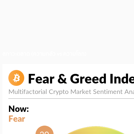
สภาวะตลาด (ความกลัว vs ความโลภ)