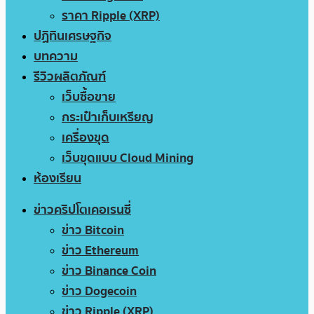
ราคา Ripple (XRP)
ปฏิทินเศรษฐกิจ
บทความ
รีวิวผลิตภัณฑ์
เว็บซื้อขาย
กระเป๋าเก็บเหรียญ
เครื่องขุด
เว็บขุดแบบ Cloud Mining
ห้องเรียน
ข่าวคริปโตเคอเรนซี่
ข่าว Bitcoin
ข่าว Ethereum
ข่าว Binance Coin
ข่าว Dogecoin
ข่าว Ripple (XRP)