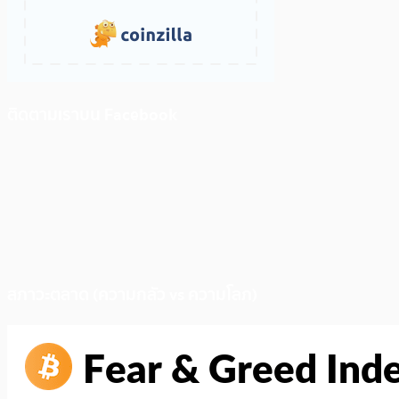
ติดตามเราบน Facebook
สภาวะตลาด (ความกลัว vs ความโลภ)