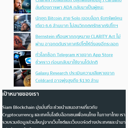
Charles Hoskinson ปลุกพลังคอมมูฯ Cardano
ลั่นต้องการพา ADA กลับมาเป็นผู้ชนะ
นักขุด Bitcoin สาย Solo เจอบล็อก รับทรัพย์คน
เดียว 6.6 ล้านบาท ไม่สนวิกฤตศรัทธาคริปโทฯ
Bernstein เตือนหากกฎหมาย CLARITY Act ไม่
ผ่าน อาจกดดันราคาคริปโตให้ดิ่งลงอีกระลอก
ทั่วโลกช็อก Telegram หายจาก App Store
ชั่วคราว ก่อนกลับมาใช้งานได้ปกติ
Galaxy Research ประเมินความเสียหายจาก
Coldcard อาจพุ่งสูงถึง $130 ล้าน
เป้าหมายของเรา
Siam Blockchain มุ่งมั่นที่จะช่วยนำเสนอสารเกี่ยวกับ
Cryptocurrency และเทคโนโลยีบล็อกเชนเพื่อคนไทย ในภาษาไทย เรา
รวบรวมข้อมูลส่วนใหญ่จากเว็บไซต์และเว็บบอร์ดต่างประเทศและนำมา