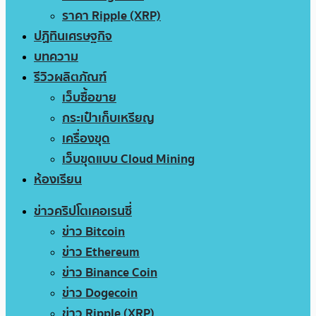
ราคา Ripple (XRP)
ปฏิทินเศรษฐกิจ
บทความ
รีวิวผลิตภัณฑ์
เว็บซื้อขาย
กระเป๋าเก็บเหรียญ
เครื่องขุด
เว็บขุดแบบ Cloud Mining
ห้องเรียน
ข่าวคริปโตเคอเรนซี่
ข่าว Bitcoin
ข่าว Ethereum
ข่าว Binance Coin
ข่าว Dogecoin
ข่าว Ripple (XRP)