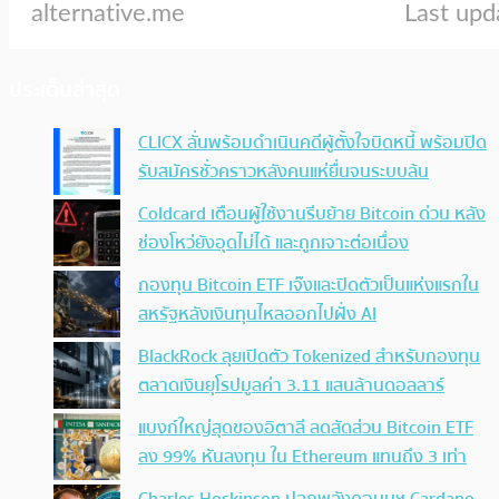
ประเด็นล่าสุด
CLICX ลั่นพร้อมดำเนินคดีผู้ตั้งใจบิดหนี้ พร้อมปิด
รับสมัครชั่วคราวหลังคนแห่ยื่นจนระบบล้น
Coldcard เตือนผู้ใช้งานรีบย้าย Bitcoin ด่วน หลัง
ช่องโหว่ยังอุดไม่ได้ และถูกเจาะต่อเนื่อง
กองทุน Bitcoin ETF เจ๊งและปิดตัวเป็นแห่งแรกใน
สหรัฐหลังเงินทุนไหลออกไปฝั่ง AI
BlackRock ลุยเปิดตัว Tokenized สำหรับกองทุน
ตลาดเงินยุโรปมูลค่า 3.11 แสนล้านดอลลาร์
แบงก์ใหญ่สุดของอิตาลี ลดสัดส่วน Bitcoin ETF
ลง 99% หันลงทุน ใน Ethereum แทนถึง 3 เท่า