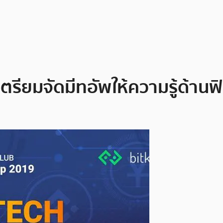
รียมจัดมีทอัพให้ความรู้ด้านฟิน