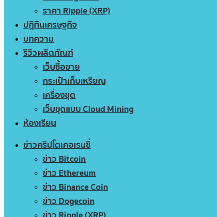
ราคา Ripple (XRP)
ปฏิทินเศรษฐกิจ
บทความ
รีวิวผลิตภัณฑ์
เว็บซื้อขาย
กระเป๋าเก็บเหรียญ
เครื่องขุด
เว็บขุดแบบ Cloud Mining
ห้องเรียน
ข่าวคริปโตเคอเรนซี่
ข่าว Bitcoin
ข่าว Ethereum
ข่าว Binance Coin
ข่าว Dogecoin
ข่าว Ripple (XRP)