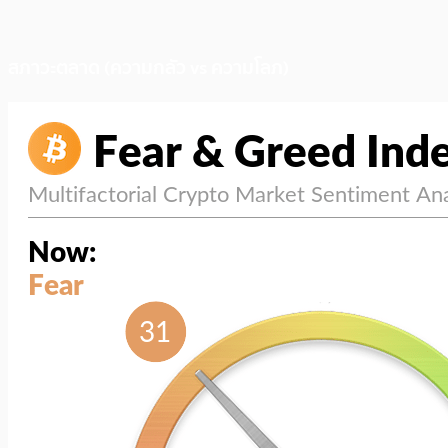
สภาวะตลาด (ความกลัว vs ความโลภ)