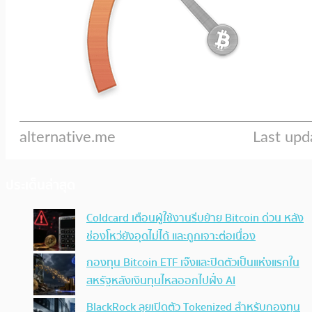
ประเด็นล่าสุด
Coldcard เตือนผู้ใช้งานรีบย้าย Bitcoin ด่วน หลัง
ช่องโหว่ยังอุดไม่ได้ และถูกเจาะต่อเนื่อง
กองทุน Bitcoin ETF เจ๊งและปิดตัวเป็นแห่งแรกใน
สหรัฐหลังเงินทุนไหลออกไปฝั่ง AI
BlackRock ลุยเปิดตัว Tokenized สำหรับกองทุน