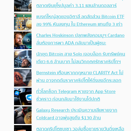
ตลาดเงินยุโรปมูลค่า 3.11 แสนล้านดอลลาร์
แบงก์ใหญ่สุดของอิตาลี ลดสัดส่วน Bitcoin ETF
ลง 99% หันลงทุน ใน Ethereum แทนถึง 3 เท่า
Charles Hoskinson ปลุกพลังคอมมูฯ Cardano
ลั่นต้องการพา ADA กลับมาเป็นผู้ชนะ
นักขุด Bitcoin สาย Solo เจอบล็อก รับทรัพย์คน
เดียว 6.6 ล้านบาท ไม่สนวิกฤตศรัทธาคริปโทฯ
Bernstein เตือนหากกฎหมาย CLARITY Act ไม่
ผ่าน อาจกดดันราคาคริปโตให้ดิ่งลงอีกระลอก
ทั่วโลกช็อก Telegram หายจาก App Store
ชั่วคราว ก่อนกลับมาใช้งานได้ปกติ
Galaxy Research ประเมินความเสียหายจาก
Coldcard อาจพุ่งสูงถึง $130 ล้าน
ตลาดคริปโตซบเซา วอลุ่มซื้อขายรายวันดิ่งเหลือ