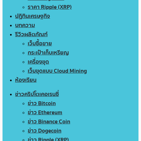
ราคา Ripple (XRP)
ปฏิทินเศรษฐกิจ
บทความ
รีวิวผลิตภัณฑ์
เว็บซื้อขาย
กระเป๋าเก็บเหรียญ
เครื่องขุด
เว็บขุดแบบ Cloud Mining
ห้องเรียน
ข่าวคริปโตเคอเรนซี่
ข่าว Bitcoin
ข่าว Ethereum
ข่าว Binance Coin
ข่าว Dogecoin
ข่าว Ripple (XRP)