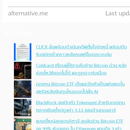
ประเด็นล่าสุด
CLICX ลั่นพร้อมดำเนินคดีผู้ตั้งใจบิดหนี้ พร้อมปิด
รับสมัครชั่วคราวหลังคนแห่ยื่นจนระบบล้น
Coldcard เตือนผู้ใช้งานรีบย้าย Bitcoin ด่วน หลัง
ช่องโหว่ยังอุดไม่ได้ และถูกเจาะต่อเนื่อง
กองทุน Bitcoin ETF เจ๊งและปิดตัวเป็นแห่งแรกใน
สหรัฐหลังเงินทุนไหลออกไปฝั่ง AI
BlackRock ลุยเปิดตัว Tokenized สำหรับกองทุน
ตลาดเงินยุโรปมูลค่า 3.11 แสนล้านดอลลาร์
แบงก์ใหญ่สุดของอิตาลี ลดสัดส่วน Bitcoin ETF
ลง 99% หันลงทุน ใน Ethereum แทนถึง 3 เท่า