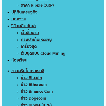
ราคา Ripple (XRP)
ปฏิทินเศรษฐกิจ
บทความ
รีวิวผลิตภัณฑ์
เว็บซื้อขาย
กระเป๋าเก็บเหรียญ
เครื่องขุด
เว็บขุดแบบ Cloud Mining
ห้องเรียน
ข่าวคริปโตเคอเรนซี่
ข่าว Bitcoin
ข่าว Ethereum
ข่าว Binance Coin
ข่าว Dogecoin
ข่าว Ripple (XRP)