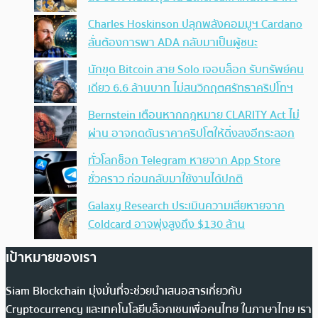
Charles Hoskinson ปลุกพลังคอมมูฯ Cardano
ลั่นต้องการพา ADA กลับมาเป็นผู้ชนะ
นักขุด Bitcoin สาย Solo เจอบล็อก รับทรัพย์คน
เดียว 6.6 ล้านบาท ไม่สนวิกฤตศรัทธาคริปโทฯ
Bernstein เตือนหากกฎหมาย CLARITY Act ไม่
ผ่าน อาจกดดันราคาคริปโตให้ดิ่งลงอีกระลอก
ทั่วโลกช็อก Telegram หายจาก App Store
ชั่วคราว ก่อนกลับมาใช้งานได้ปกติ
Galaxy Research ประเมินความเสียหายจาก
Coldcard อาจพุ่งสูงถึง $130 ล้าน
เป้าหมายของเรา
Siam Blockchain มุ่งมั่นที่จะช่วยนำเสนอสารเกี่ยวกับ
Cryptocurrency และเทคโนโลยีบล็อกเชนเพื่อคนไทย ในภาษาไทย เรา