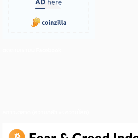
ติดตามเราบน Facebook
สภาวะตลาด (ความกลัว vs ความโลภ)